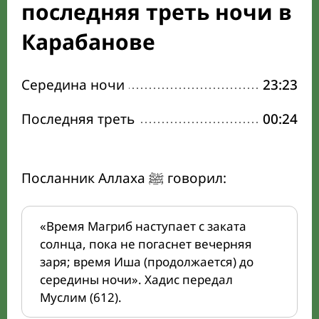
последняя треть ночи в
Карабанове
Середина ночи
23:23
Последняя треть
00:24
Посланник Аллаха ﷺ говорил:
«Время Магриб наступает с заката
солнца, пока не погаснет вечерняя
заря; время Иша (продолжается) до
середины ночи». Хадис передал
Муслим (612).