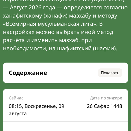
— Август 2026 года — определяется согласно
ханафитскому (ханафи) мазхабу и методу
«Всемирная мусульманская лига». В
настройках
можно выбрать иной метод
расчёта и изменить мазхаб, при
необходимости, на шафиитский (шафии).
Содержание
Показать
Время намаза на сегодня
Расписание на месяц
Сейчас
Дата по хиджре
08:15
, Воскресенье, 09
26 Сафар 1448
Время Сухура и Ифтара на сегодня
августа
Календарь рамадана