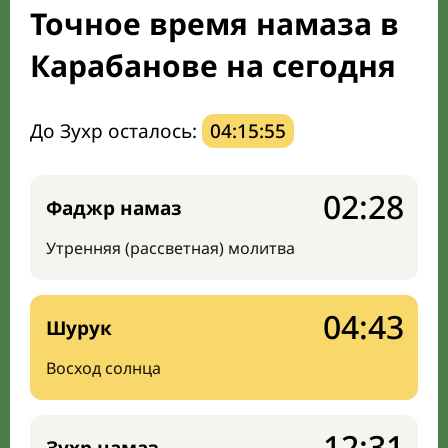
Точное время намаза в
Направление киблы
Карабанове на сегодня
До Зухр осталось:
04:15:54
02:28
Фаджр намаз
Утренняя (рассветная) молитва
04:43
Шурук
Восход солнца
12:31