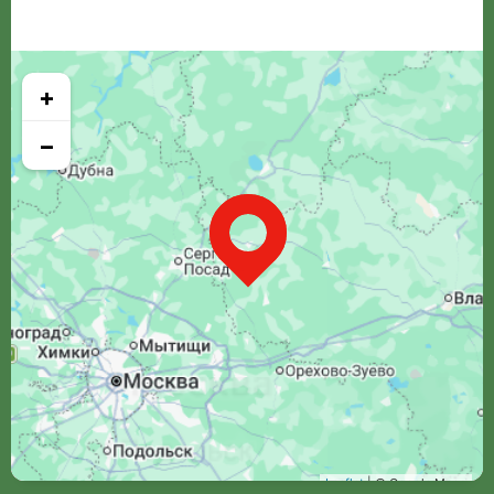
+
−
Leaflet
| © Google Maps