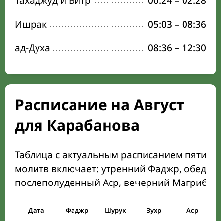
Тахаджуд и Витр
00:24
–
02:28
Ишрак
05:03
–
08:36
ад-Духа
08:36
–
12:30
Расписание на Август
для Карабанова
Таблица с актуальным расписанием пяти о
молитв включает: утренний Фаджр, обеден
послеполуденный Аср, вечерний Магриб и
Дата
Фаджр
Шурук
Зухр
Аср