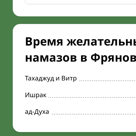
Время желательн
намазов в Фрянове
Тахаджуд и Витр
Ишрак
ад-Духа