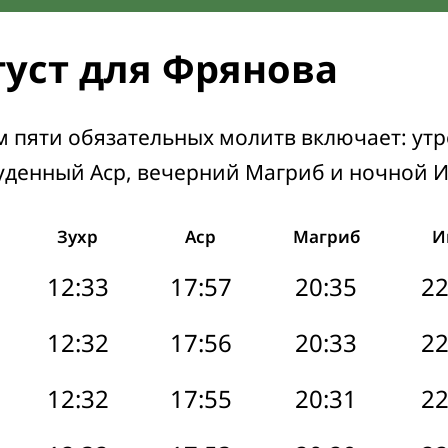
густ для Фрянова
м пяти обязательных молитв включает: ут
уденный Аср, вечерний Магриб и ночной 
Зухр
Аср
Магриб
И
12:33
17:57
20:35
22
12:32
17:56
20:33
22
12:32
17:55
20:31
22