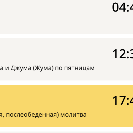
04:
12:
а и Джума (Жума) по пятницам
17:
я, послеобеденная) молитва