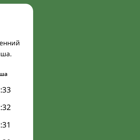
ренний
Иша.
ша
:33
:32
:31