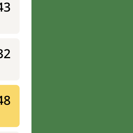
43
32
48