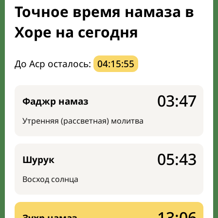
Точное время намаза в
Направление киблы
Хоре на сегодня
До Аср осталось:
04:15:54
03:47
Фаджр намаз
Утренняя (рассветная) молитва
05:43
Шурук
Восход солнца
13:06