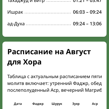
Тахаджуд и Витр
01:21
–
03:47
Ишрак
06:03
–
09:24
ад-Духа
09:24
–
13:06
Расписание на Август
для Хора
Таблица с актуальным расписанием пяти о
молитв включает: утренний Фаджр, обеден
послеполуденный Аср, вечерний Магриб и
Дата
Фаджр
Шурук
Зухр
Аср