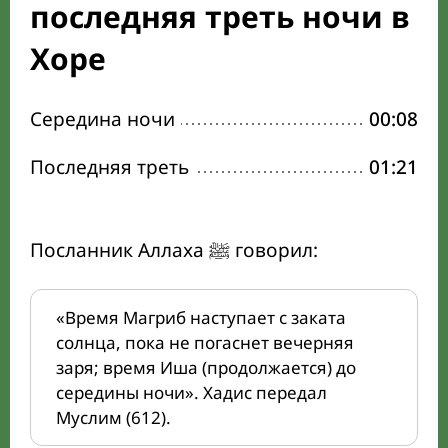
последняя треть ночи в
Хоре
Середина ночи
00:08
Последняя треть
01:21
Посланник Аллаха ﷺ говорил:
«Время Магриб наступает с заката
солнца, пока не погаснет вечерняя
заря; время Иша (продолжается) до
середины ночи». Хадис передал
Муслим (612).