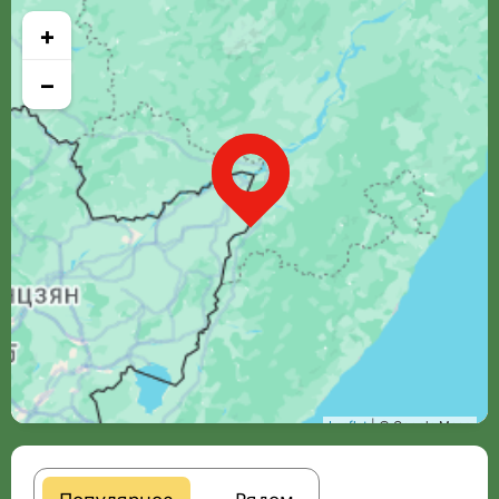
+
−
Leaflet
| © Google Maps