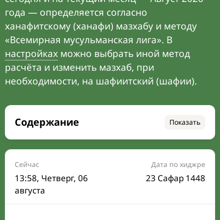
года — определяется согласно
ханафитскому (ханафи) мазхабу и методу
«Всемирная мусульманская лига». В
настройках
можно выбрать иной метод
расчёта и изменить мазхаб, при
необходимости, на шафиитский (шафии).
Содержание
Показать
Время намаза на сегодня
Расписание на месяц
Сейчас
Дата по хиджре
13:58
, Четверг, 06
23 Сафар 1448
Время Сухура и Ифтара на сегодня
августа
Календарь рамадана