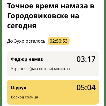
Точное время намаза в
Мечети и молельные комнаты
Городовиковске на
Направление киблы
сегодня
До Зухр осталось:
02:50:52
03:17
Фаджр намаз
Утренняя (рассветная) молитва
05:04
Шурук
Восход солнца