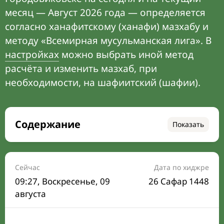
месяц — Август 2026 года — определяется
согласно ханафитскому (ханафи) мазхабу и
методу «Всемирная мусульманская лига». В
настройках
можно выбрать иной метод
расчёта и изменить мазхаб, при
необходимости, на шафиитский (шафии).
Содержание
Показать
Время намаза на сегодня
Расписание на месяц
Сейчас
Дата по хиджре
09:27
, Воскресенье, 09
26 Сафар 1448
Время Сухура и Ифтара на сегодня
августа
Календарь рамадана