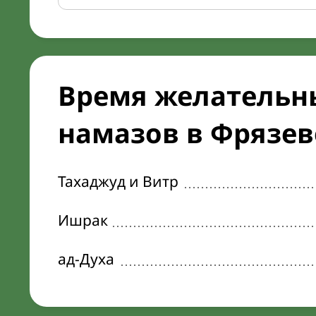
Время желательн
намазов в Фрязеве
Тахаджуд и Витр
Ишрак
ад-Духа