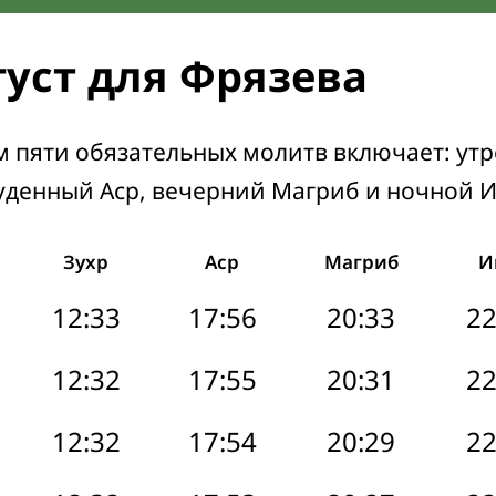
густ для Фрязева
м пяти обязательных молитв включает: ут
уденный Аср, вечерний Магриб и ночной 
Зухр
Аср
Магриб
И
12:33
17:56
20:33
22
12:32
17:55
20:31
22
12:32
17:54
20:29
22