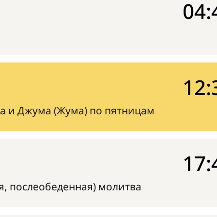
04:
12:
а и Джума (Жума) по пятницам
17:
я, послеобеденная) молитва