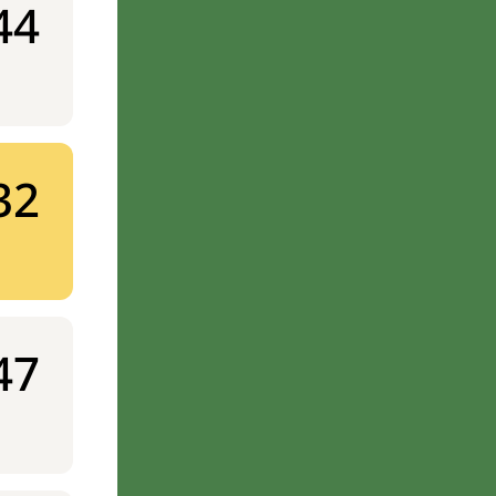
44
32
47