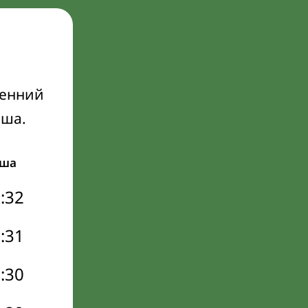
ренний
Иша.
ша
:32
:31
:30