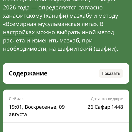
2026 года — определяется согласно
ханафитскому (ханафи) мазхабу и методу
«Всемирная мусульманская лига». В
настройках
можно выбрать иной метод
расчёта и изменить мазхаб, при
необходимости, на шафиитский (шафии).
Содержание
Показать
Время намаза на сегодня
Расписание на месяц
Сейчас
Дата по хиджре
19:01
, Воскресенье, 09
26 Сафар 1448
Время Сухура и Ифтара на сегодня
августа
Календарь рамадана