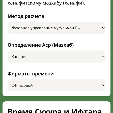
ханафитскому мазхабу (ханафи).
Метод расчёта
Определение Аср (Мазхаб)
Форматы времени
Время Сухура и Ифтара