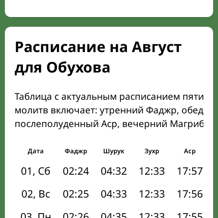
Расписание на Август
для Обухова
Таблица с актуальным расписанием пяти о
молитв включает: утренний Фаджр, обеден
послеполуденный Аср, вечерний Магриб и
Дата
Фаджр
Шурук
Зухр
Аср
01, Сб
02:24
04:32
12:33
17:57
02, Вс
02:25
04:33
12:33
17:56
03, Пн
02:26
04:35
12:33
17:55