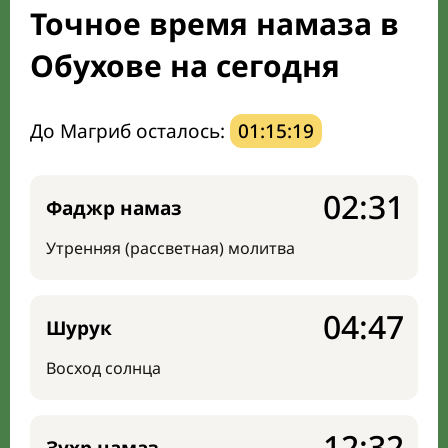
Точное время намаза в
Направление киблы
Обухове на сегодня
До Магриб осталось:
01:15:18
02:31
Фаджр намаз
Утренняя (рассветная) молитва
04:47
Шурук
Восход солнца
12:32