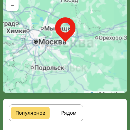
−
Leaflet
| © Google Maps
Популярное
Рядом