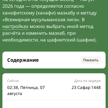
2026 года — определяется согласно
ханафитскому (ханафи) мазхабу и методу
«Всемирная мусульманская лига». В
настройках
можно выбрать иной метод
расчёта и изменить мазхаб, при
необходимости, на шафиитский (шафии).
Содержание
Показать
Время намаза на сегодня
Расписание на месяц
Сейчас
Дата по хиджре
02:38
, Пятница, 07
23 Сафар 1448
Время Сухура и Ифтара на сегодня
августа
Календарь рамадана