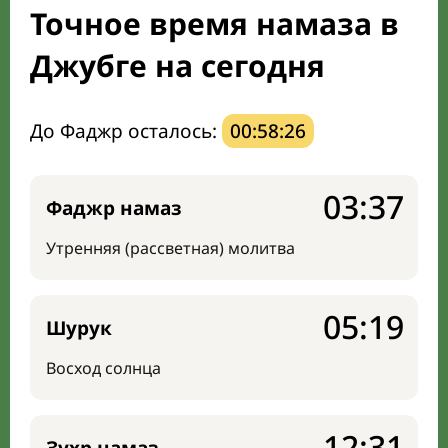
Точное время намаза в
Направление киблы
Джубге на сегодня
До Фаджр осталось:
00:58:25
03:37
Фаджр намаз
Утренняя (рассветная) молитва
05:19
Шурук
Восход солнца
12:31