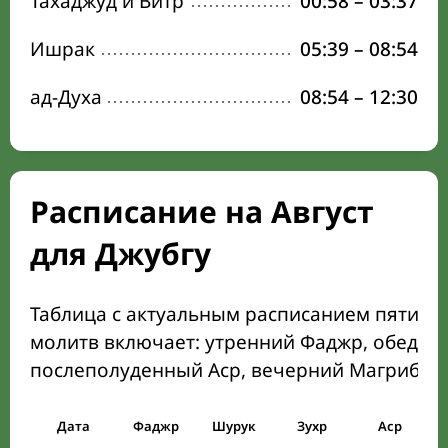
Тахаджуд и Витр
00:58
–
03:37
Ишрак
05:39
–
08:54
ад-Духа
08:54
–
12:30
Расписание на Август
для Джубгу
Таблица с актуальным расписанием пяти о
молитв включает: утренний Фаджр, обеден
послеполуденный Аср, вечерний Магриб и
Дата
Фаджр
Шурук
Зухр
Аср