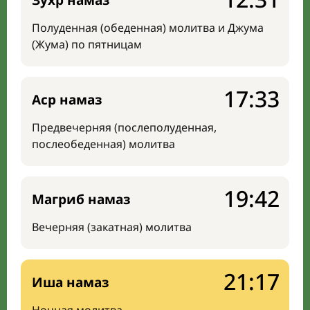
Зухр намаз
Полуденная (обеденная) молитва и Джума
(Жума) по пятницам
17:33
Аср намаз
Предвечерняя (послеполуденная,
послеобеденная) молитва
19:42
Магриб намаз
Вечерняя (закатная) молитва
21:17
Иша намаз