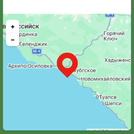
+
−
Leaflet
| © Google Maps