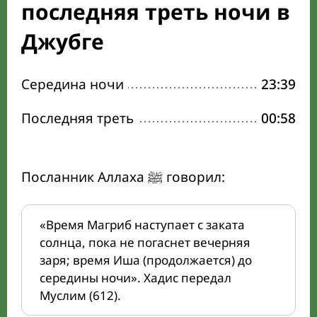
последняя треть ночи в
Джубге
Середина ночи
23:39
Последняя треть
00:58
Посланник Аллаха ﷺ говорил:
«Время Магриб наступает с заката
солнца, пока не погаснет вечерняя
заря; время Иша (продолжается) до
середины ночи». Хадис передал
Муслим (612).