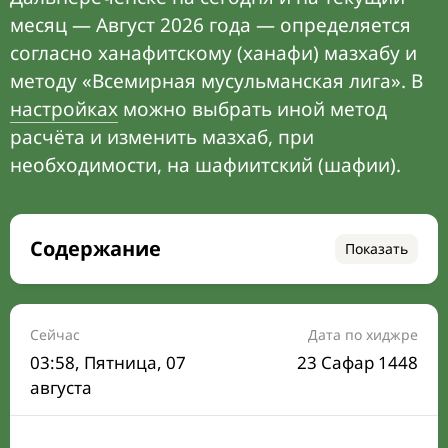
месяц — Август 2026 года — определяется
согласно ханафитскому (ханафи) мазхабу и
методу «Всемирная мусульманская лига». В
настройках
можно выбрать иной метод
расчёта и изменить мазхаб, при
необходимости, на шафиитский (шафии).
Содержание
Показать
Время намаза на сегодня
Расписание на месяц
Сейчас
Дата по хиджре
03:58
, Пятница, 07
23 Сафар 1448
Время Сухура и Ифтара на сегодня
августа
Календарь рамадана