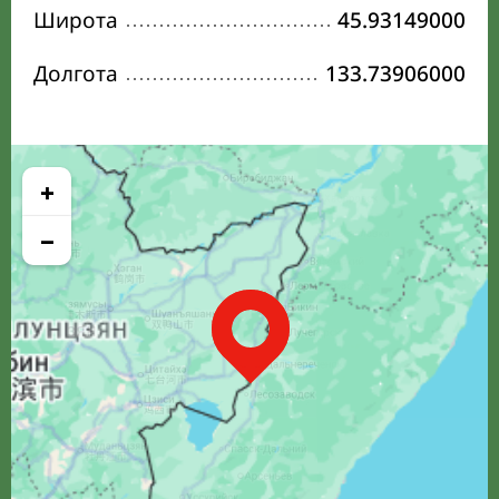
Широта
45.93149000
Долгота
133.73906000
+
−