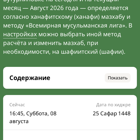
месяц — Август 2026 года — определяется
согласно ханафитскому (ханафи) мазхабу и
методу «Всемирная мусульманская лига». В
настройках
можно выбрать иной метод
расчёта и изменить мазхаб, при
необходимости, на шафиитский (шафии).
Содержание
Показать
Время намаза на сегодня
Расписание на месяц
Сейчас
Дата по хиджре
16:45
, Суббота, 08
25 Сафар 1448
Время Сухура и Ифтара на сегодня
августа
Календарь рамадана