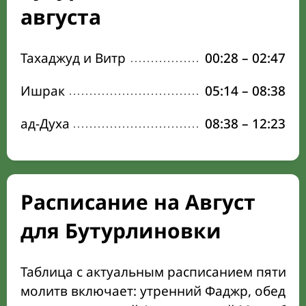
августа
Тахаджуд и Витр
00:28
–
02:47
Ишрак
05:14
–
08:38
ад-Духа
08:38
–
12:23
Расписание на Август
для Бутурлиновки
Таблица с актуальным расписанием пяти о
молитв включает: утренний Фаджр, обеден