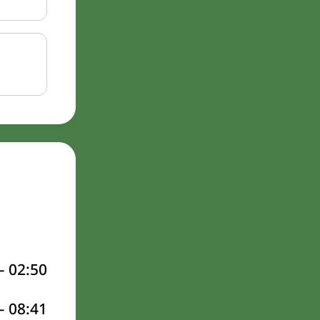
–
02:50
–
08:41