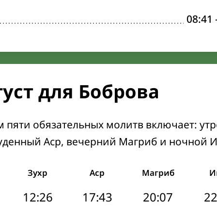
08:41
густ для Боброва
м пяти обязательных молитв включает: ут
уденный Аср, вечерний Магриб и ночной 
Зухр
Аср
Магриб
И
12:26
17:43
20:07
22