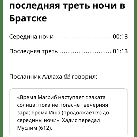
последняя треть ночи в
Братске
Середина ночи
00:13
Последняя треть
01:13
Посланник Аллаха ﷺ говорил:
«Время Магриб наступает с заката
солнца, пока не погаснет вечерняя
заря; время Иша (продолжается) до
середины ночи». Хадис передал
Муслим (612).