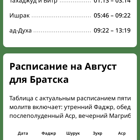
Тахаджуд и Витр
01:13
–
03:14
Ишрак
05:46
–
09:22
ад-Духа
09:22
–
13:19
Расписание на Август
для Братска
Таблица с актуальным расписанием пяти о
молитв включает: утренний Фаджр, обеден
послеполуденный Аср, вечерний Магриб и
Дата
Фаджр
Шурук
Зухр
Аср