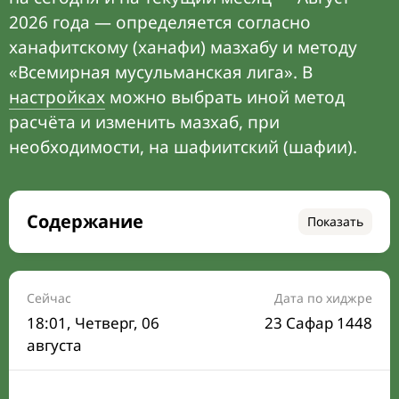
2026 года — определяется согласно
ханафитскому (ханафи) мазхабу и методу
«Всемирная мусульманская лига». В
настройках
можно выбрать иной метод
расчёта и изменить мазхаб, при
необходимости, на шафиитский (шафии).
Содержание
Показать
Время намаза на сегодня
Расписание на месяц
Сейчас
Дата по хиджре
18:01
, Четверг, 06
23 Сафар 1448
Время Сухура и Ифтара на сегодня
августа
Календарь рамадана