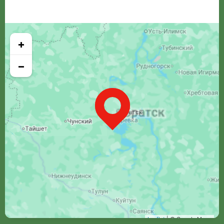
+
−
Leaflet
| © Google Maps