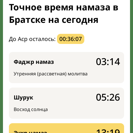
Точное время намаза в
Направление киблы
Братске на сегодня
До Аср осталось:
00:36:06
03:14
Фаджр намаз
Утренняя (рассветная) молитва
05:26
Шурук
Восход солнца
13:19