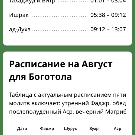
Тахаджуд и Витр
01:01
–
03:04
Ишрак
05:38
–
09:12
ад-Духа
09:12
–
13:07
Расписание на Август
для Боготола
Таблица с актуальным расписанием пяти о
молитв включает: утренний Фаджр, обеден
послеполуденный Аср, вечерний Магриб и
Дата
Фаджр
Шурук
Зухр
Аср