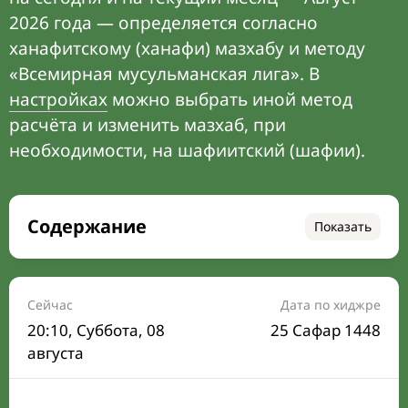
2026 года — определяется согласно
ханафитскому (ханафи) мазхабу и методу
«Всемирная мусульманская лига». В
настройках
можно выбрать иной метод
расчёта и изменить мазхаб, при
необходимости, на шафиитский (шафии).
Содержание
Показать
Время намаза на сегодня
Расписание на месяц
Сейчас
Дата по хиджре
20:10
, Суббота, 08
25 Сафар 1448
Время Сухура и Ифтара на сегодня
августа
Календарь рамадана