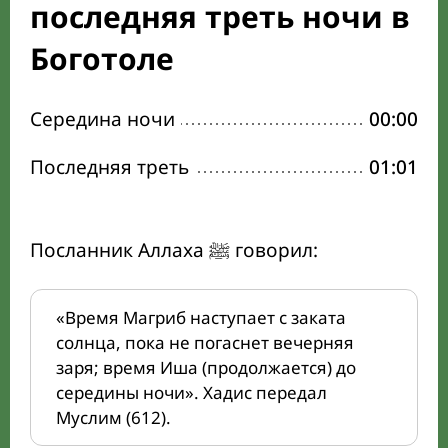
последняя треть ночи в
Боготоле
Середина ночи
00:00
Последняя треть
01:01
Посланник Аллаха ﷺ говорил:
«Время Магриб наступает с заката
солнца, пока не погаснет вечерняя
заря; время Иша (продолжается) до
середины ночи». Хадис передал
Муслим (612).