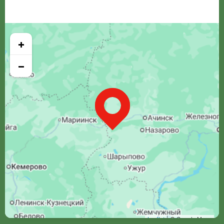
+
−
Leaflet
| © Google Maps