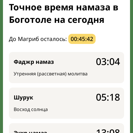
Точное время намаза в
Направление киблы
Боготоле на сегодня
До Магриб осталось:
00:45:41
03:04
Фаджр намаз
Утренняя (рассветная) молитва
05:18
Шурук
Восход солнца
13:08