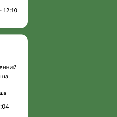
–
12:10
ренний
Иша.
ша
:04