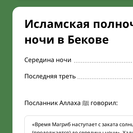
Исламская полноч
ночи в Бекове
Середина ночи
Последняя треть
Посланник Аллаха ﷺ говорил:
«Время Магриб наступает с заката солн
(продолжается) до середины ночи». Хад