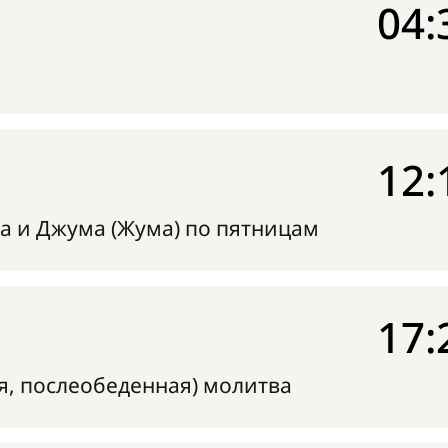
04:
12:
а и Джума (Жума) по пятницам
17:
я, послеобеденная) молитва