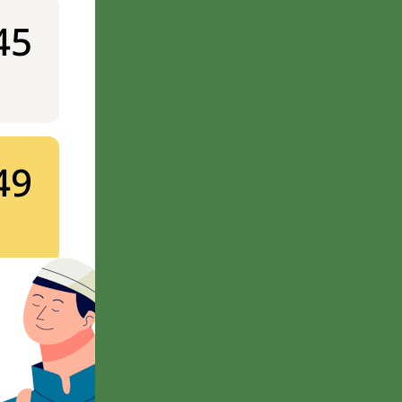
45
49