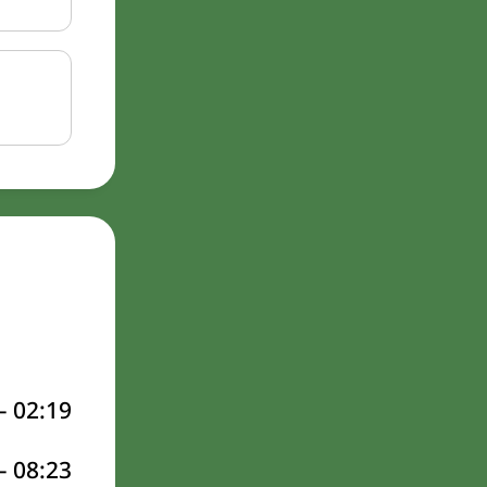
–
02:19
–
08:23