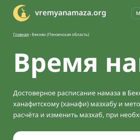
vremyanamaza.org
М
Главная
›
Беково (Пензенская область)
Время на
Достоверное расписание намаза в Беко
ханафитскому (ханафи) мазхабу и мет
расчёта и изменить мазхаб, при необ