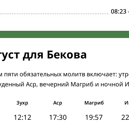
08:23
густ для Бекова
м пяти обязательных молитв включает: ут
уденный Аср, вечерний Магриб и ночной 
Зухр
Аср
Магриб
И
12:12
17:30
19:57
22