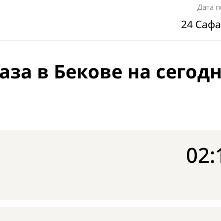
Дата 
24 Сафа
за в Бекове на сегод
02: