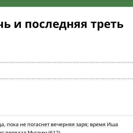
ь и последняя треть
ца, пока не погаснет вечерняя заря; время Иша
ис передал Муслим (612).