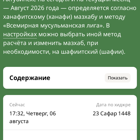
— Август 2026 года — определяется согласно
ханафитскому (ханафи) мазхабу и методу
«Всемирная мусульманская лига». В
настройках
можно выбрать иной метод
расчёта и изменить мазхаб, при
необходимости, на шафиитский (шафии).
Содержание
Показать
Время намаза на сегодня
Расписание на месяц
Сейчас
Дата по хиджре
17:32
, Четверг, 06
23 Сафар 1448
Время Сухура и Ифтара на сегодня
августа
Календарь рамадана