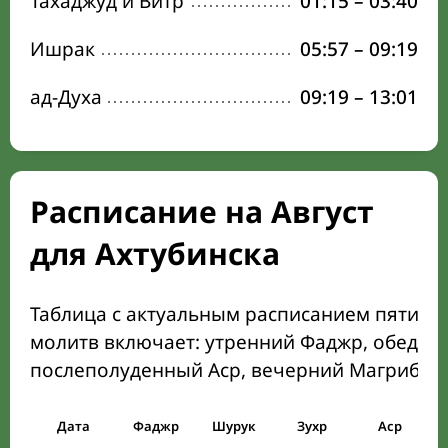
Тахаджуд и Витр
01:15
–
03:40
Ишрак
05:57
–
09:19
ад-Духа
09:19
–
13:01
Расписание на Август
для Ахтубинска
Таблица с актуальным расписанием пяти о
молитв включает: утренний Фаджр, обеден
послеполуденный Аср, вечерний Магриб и
Дата
Фаджр
Шурук
Зухр
Аср