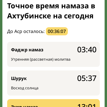
Точное время намаза в
Мечети и молельные комнаты
Ахтубинске на сегодня
Направление киблы
До Аср осталось:
00:36:06
03:40
Фаджр намаз
Утренняя (рассветная) молитва
05:37
Шурук
Восход солнца
13:01