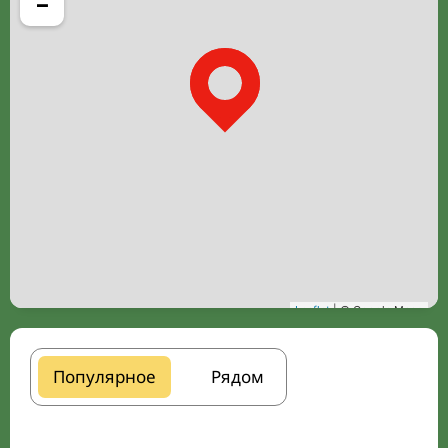
−
Leaflet
| © Google Maps
Популярное
Рядом