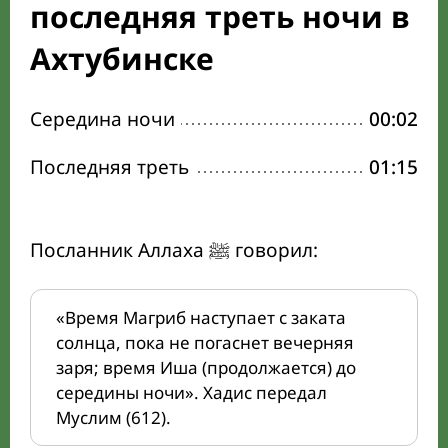
последняя треть ночи в
Ахтубинске
Середина ночи
00:02
Последняя треть
01:15
Посланник Аллаха ﷺ говорил:
«Время Магриб наступает с заката
солнца, пока не погаснет вечерняя
заря; время Иша (продолжается) до
середины ночи». Хадис передал
Муслим (612).