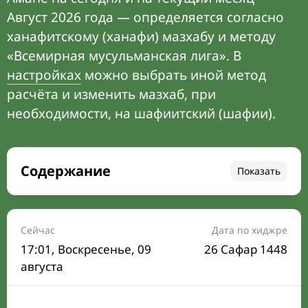
Август 2026 года — определяется согласно
ханафитскому (ханафи) мазхабу и методу
«Всемирная мусульманская лига». В
настройках
можно выбрать иной метод
расчёта и изменить мазхаб, при
необходимости, на шафиитский (шафии).
Содержание
Показать
Время намаза на сегодня
Расписание на месяц
Сейчас
Дата по хиджре
17:01
, Воскресенье, 09
26 Сафар 1448
Время Сухура и Ифтара на сегодня
августа
Календарь рамадана