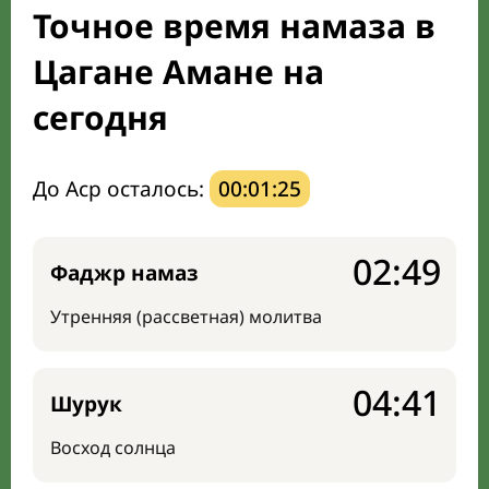
Точное время намаза в
Направление киблы
Цагане Амане на
сегодня
До Аср осталось:
00:01:24
02:49
Фаджр намаз
Утренняя (рассветная) молитва
04:41
Шурук
Восход солнца