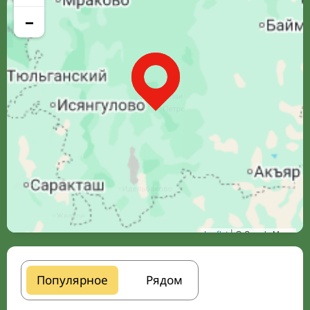
−
Leaflet
| © Google Maps
Популярное
Рядом