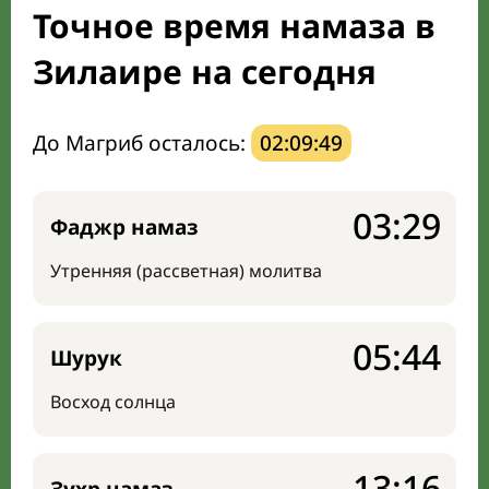
Точное время намаза в
Мечети и молельные комнаты
Зилаире на сегодня
Направление киблы
До Магриб осталось:
02:09:48
03:29
Фаджр намаз
Утренняя (рассветная) молитва
05:44
Шурук
Восход солнца
13:16