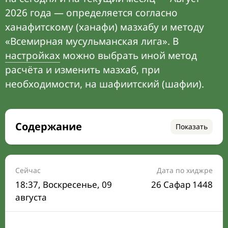
2026 года — определяется согласно
ханафитскому (ханафи) мазхабу и методу
«Всемирная мусульманская лига». В
настройках
можно выбрать иной метод
расчёта и изменить мазхаб, при
необходимости, на шафиитский (шафии).
Содержание
Показать
Время намаза на сегодня
Расписание на месяц
Сейчас
Дата по хиджре
18:37
, Воскресенье, 09
26 Сафар 1448
Время Сухура и Ифтара на сегодня
августа
Календарь рамадана