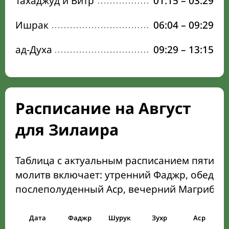
Тахаджуд и Витр
01:15
–
03:29
Ишрак
06:04
–
09:29
ад-Духа
09:29
–
13:15
Расписание на Август
для Зилаира
Таблица с актуальным расписанием пяти о
молитв включает: утренний Фаджр, обеден
послеполуденный Аср, вечерний Магриб и
Дата
Фаджр
Шурук
Зухр
Аср