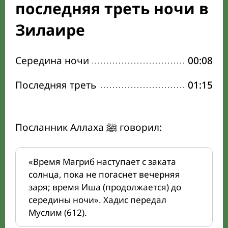
последняя треть ночи в
Зилаире
Середина ночи
00:08
Последняя треть
01:15
Посланник Аллаха ﷺ говорил:
«Время Магриб наступает с заката
солнца, пока не погаснет вечерняя
заря; время Иша (продолжается) до
середины ночи». Хадис передал
Муслим (612).