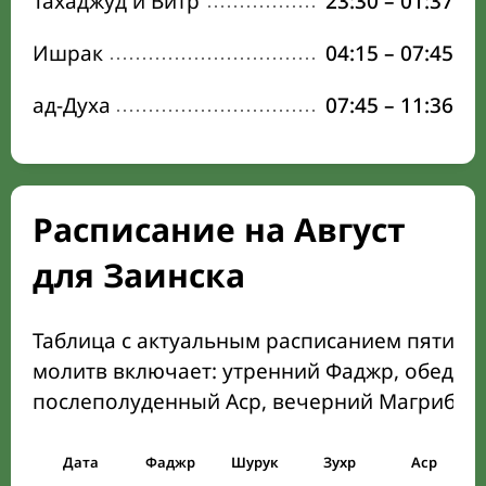
Тахаджуд и Витр
23:30
–
01:37
Ишрак
04:15
–
07:45
ад-Духа
07:45
–
11:36
Расписание на Август
для Заинска
Таблица с актуальным расписанием пяти о
молитв включает: утренний Фаджр, обеден
послеполуденный Аср, вечерний Магриб и
Дата
Фаджр
Шурук
Зухр
Аср