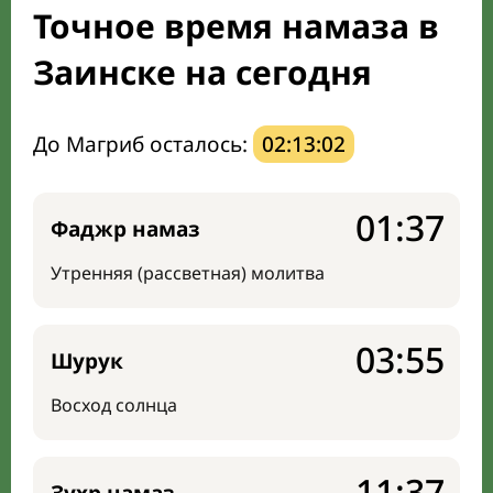
Точное время намаза в
Мечети и молельные комнаты
Заинске на сегодня
Направление киблы
До Магриб осталось:
02:13:01
01:37
Фаджр намаз
Утренняя (рассветная) молитва
03:55
Шурук
Восход солнца
11:37