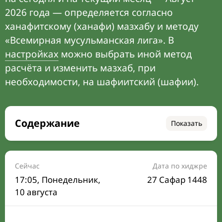
2026 года — определяется согласно
ханафитскому (ханафи) мазхабу и методу
«Всемирная мусульманская лига». В
настройках
можно выбрать иной метод
расчёта и изменить мазхаб, при
необходимости, на шафиитский (шафии).
Содержание
Показать
Время намаза на сегодня
Расписание на месяц
Сейчас
Дата по хиджре
17:05
, Понедельник,
27 Сафар 1448
Время Сухура и Ифтара на сегодня
10 августа
Календарь рамадана