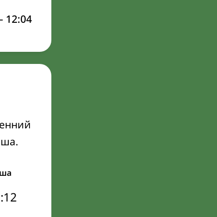
–
12:04
ренний
Иша.
ша
:12