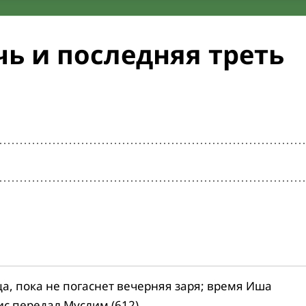
ь и последняя треть
ца, пока не погаснет вечерняя заря; время Иша
ис передал Муслим (612).