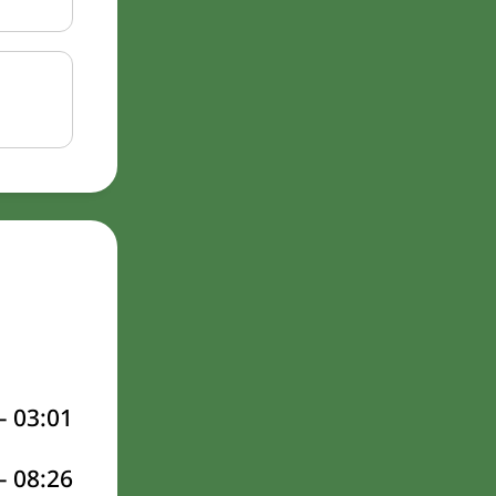
–
03:01
–
08:26