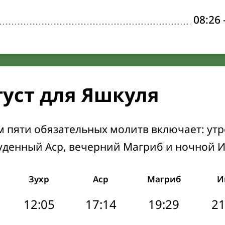
08:26
густ для Яшкуля
м пяти обязательных молитв включает: ут
уденный Аср, вечерний Магриб и ночной 
Зухр
Аср
Магриб
И
12:05
17:14
19:29
21