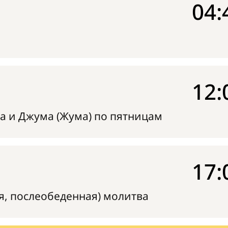
04:
12:
а и Джума (Жума) по пятницам
17:
я, послеобеденная) молитва