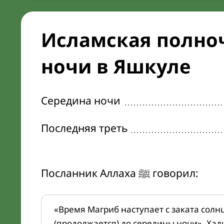
Исламская полноч
ночи в Яшкуле
Середина ночи
Последняя треть
Посланник Аллаха ﷺ говорил:
«Время Магриб наступает с заката солн
(продолжается) до середины ночи». Хад