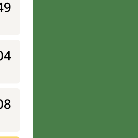
49
04
08