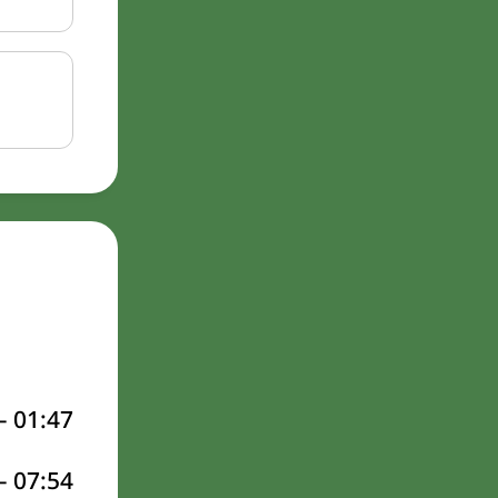
–
01:47
–
07:54