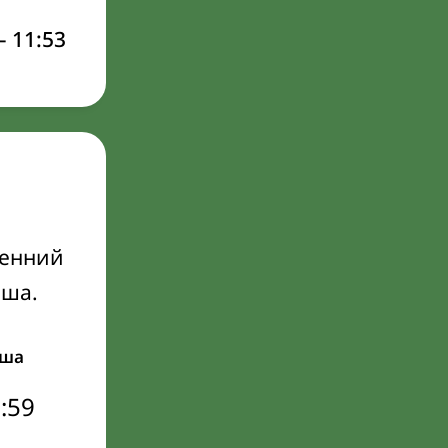
–
11:53
ренний
Иша.
ша
:59