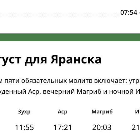
07:54
густ для Яранска
м пяти обязательных молитв включает: ут
уденный Аср, вечерний Магриб и ночной 
Зухр
Аср
Магриб
И
11:55
17:21
20:03
21