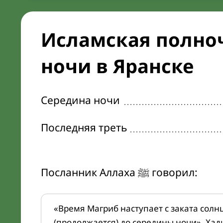
Исламская полноч
ночи в Яранске
Середина ночи
Последняя треть
Посланник Аллаха ﷺ говорил:
«Время Магриб наступает с заката солн
(продолжается) до середины ночи». Хад