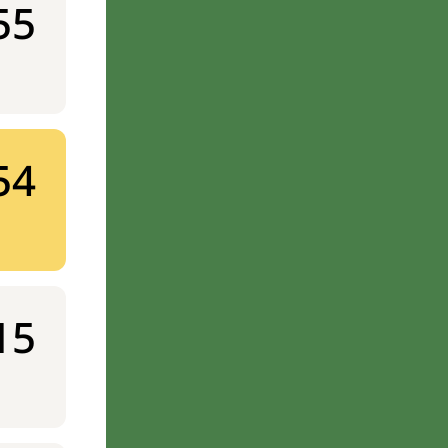
55
54
15