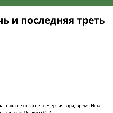
ь и последняя треть
ца, пока не погаснет вечерняя заря; время Иша
ис передал Муслим (612).