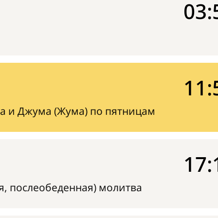
03:
11:
а и Джума (Жума) по пятницам
17:
я, послеобеденная) молитва