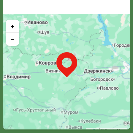
+
−
Leaflet
| © Google Maps