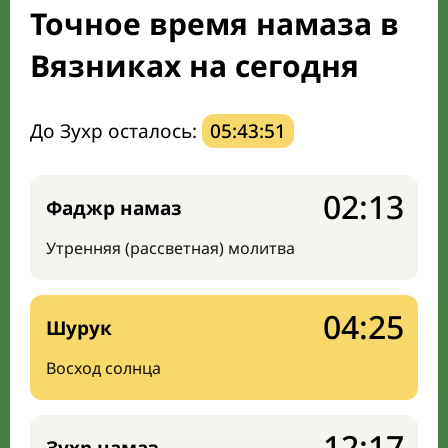
Точное время намаза в
Направление киблы
Вязниках на сегодня
До Зухр осталось:
05:43:50
02:13
Фаджр намаз
Утренняя (рассветная) молитва
04:25
Шурук
Восход солнца
12:17