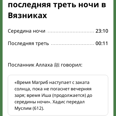
последняя треть ночи в
Вязниках
Середина ночи
23:10
Последняя треть
00:11
Посланник Аллаха ﷺ говорил:
«Время Магриб наступает с заката
солнца, пока не погаснет вечерняя
заря; время Иша (продолжается) до
середины ночи». Хадис передал
Муслим (612).