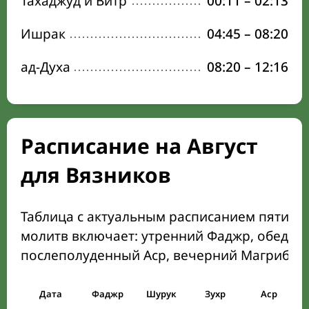
Тахаджуд и Витр
00:11
–
02:13
Ишрак
04:45
–
08:20
ад-Духа
08:20
–
12:16
Расписание на Август
для Вязников
Таблица с актуальным расписанием пяти о
молитв включает: утренний Фаджр, обеден
послеполуденный Аср, вечерний Магриб и
Дата
Фаджр
Шурук
Зухр
Аср