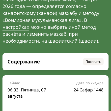
2026 года — определяется согласно
ханафитскому (ханафи) мазхабу и методу
«Всемирная мусульманская лига». В
настройках
можно выбрать иной метод
расчёта и изменить мазхаб, при
необходимости, на шафиитский (шафии).
Содержание
Показать
Время намаза на сегодня
Расписание на месяц
Сейчас
Дата по хиджре
06:33
, Пятница, 07
24 Сафар 1448
Время Сухура и Ифтара на сегодня
августа
Календарь рамадана