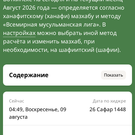
Август 2026 года — определяется согласно
ханафитскому (ханафи) мазхабу и методу
«Всемирная мусульманская лига». В
настройках
можно выбрать иной метод
расчёта и изменить мазхаб, при
необходимости, на шафиитский (шафии).
Содержание
Показать
Время намаза на сегодня
Расписание на месяц
Сейчас
Дата по хиджре
04:49
, Воскресенье, 09
26 Сафар 1448
Время Сухура и Ифтара на сегодня
августа
Календарь рамадана