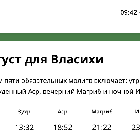
09:42
густ для Власихи
м пяти обязательных молитв включает: ут
уденный Аср, вечерний Магриб и ночной 
Зухр
Аср
Магриб
И
13:32
18:52
21:22
23