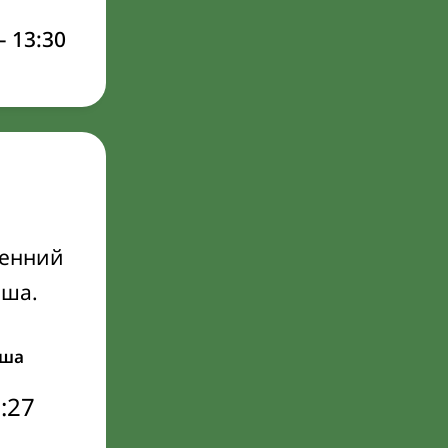
–
13:30
ренний
Иша.
ша
:27