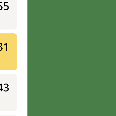
55
31
43