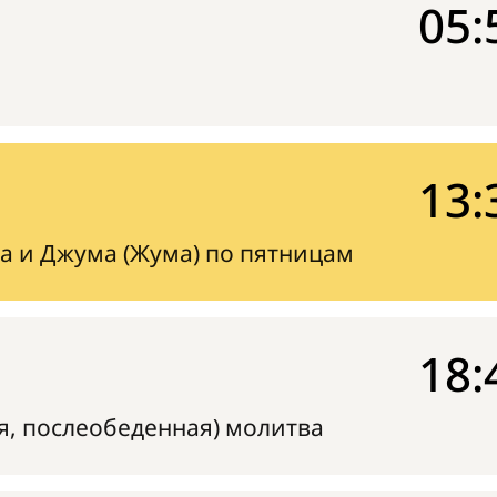
05:
13:
а и Джума (Жума) по пятницам
18:
я, послеобеденная) молитва