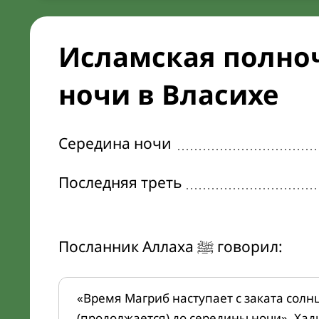
Исламская полноч
ночи в Власихе
Середина ночи
Последняя треть
Посланник Аллаха ﷺ говорил:
«Время Магриб наступает с заката солн
(продолжается) до середины ночи». Хад