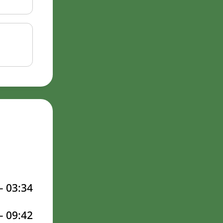
–
03:34
–
09:42