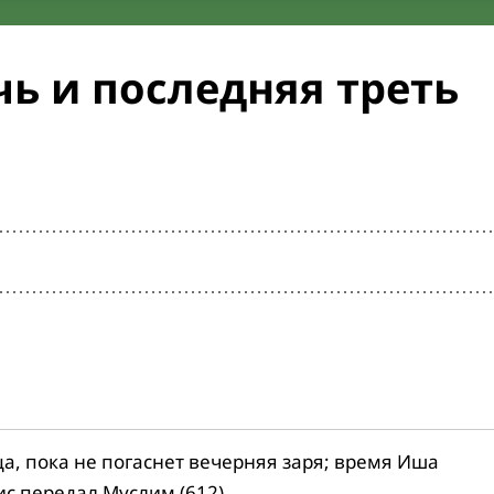
ь и последняя треть
ца, пока не погаснет вечерняя заря; время Иша
ис передал Муслим (612).