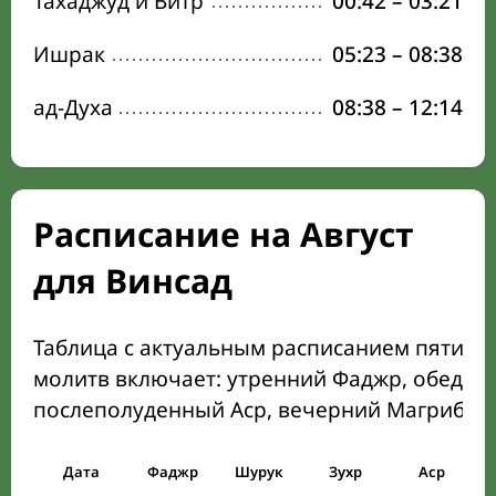
Тахаджуд и Витр
00:42
–
03:21
Ишрак
05:23
–
08:38
ад-Духа
08:38
–
12:14
Расписание на Август
для Винсад
Таблица с актуальным расписанием пяти о
молитв включает: утренний Фаджр, обеден
послеполуденный Аср, вечерний Магриб и
Дата
Фаджр
Шурук
Зухр
Аср