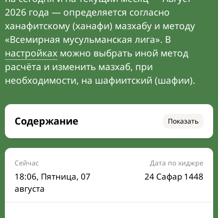
2026 года — определяется согласно
ханафитскому (ханафи) мазхабу и методу
«Всемирная мусульманская лига». В
настройках
можно выбрать иной метод
расчёта и изменить мазхаб, при
необходимости, на шафиитский (шафии).
Содержание
Показать
Время намаза на сегодня
Расписание на месяц
Сейчас
Дата по хиджре
18:06
, Пятница, 07
24 Сафар 1448
Время Сухура и Ифтара на сегодня
августа
Календарь рамадана