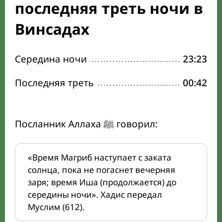
последняя треть ночи в
Винсадах
Середина ночи
23:23
Последняя треть
00:42
Посланник Аллаха ﷺ говорил:
«Время Магриб наступает с заката
солнца, пока не погаснет вечерняя
заря; время Иша (продолжается) до
середины ночи». Хадис передал
Муслим (612).