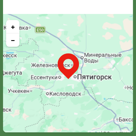
+
−
Leaflet
| © Google Maps