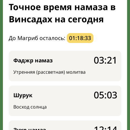
Точное время намаза в
Направление киблы
Винсадах на сегодня
До Магриб осталось:
01:18:32
03:21
Фаджр намаз
Утренняя (рассветная) молитва
05:03
Шурук
Восход солнца
12:14