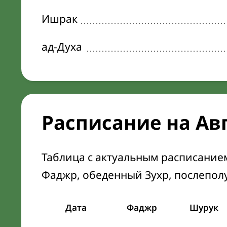
Ишрак
ад-Духа
Расписание на Ав
Таблица с актуальным расписание
Фаджр, обеденный Зухр, послепол
Дата
Фаджр
Шурук