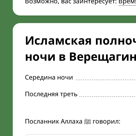
Возможно, вас заинтересует:
Врем
Исламская полноч
ночи в Верещаги
Середина ночи
Последняя треть
Посланник Аллаха ﷺ говорил: