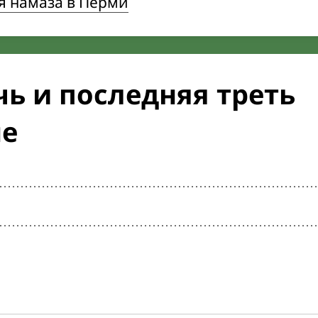
я намаза в Перми
ь и последняя треть
не