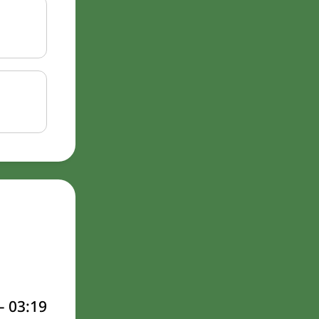
–
03:19