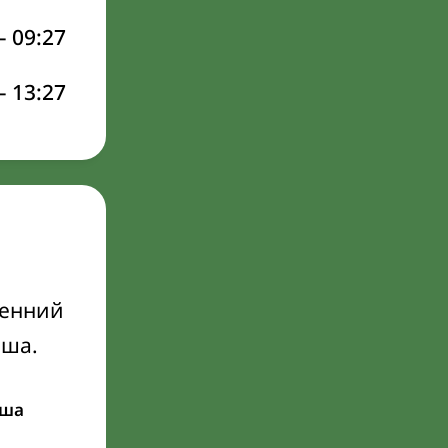
–
09:27
–
13:27
ренний
Иша.
ша