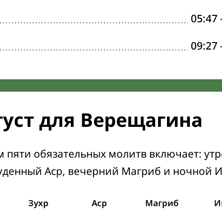
05:47
09:27
густ для Верещагина
м пяти обязательных молитв включает: ут
уденный Аср, вечерний Магриб и ночной 
Зухр
Аср
Магриб
И