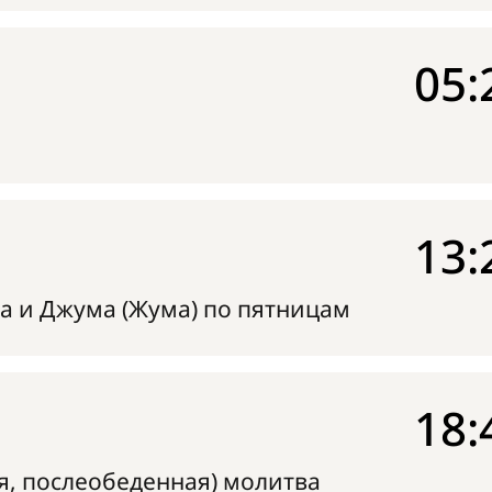
05:
13:
а и Джума (Жума) по пятницам
18:
я, послеобеденная) молитва