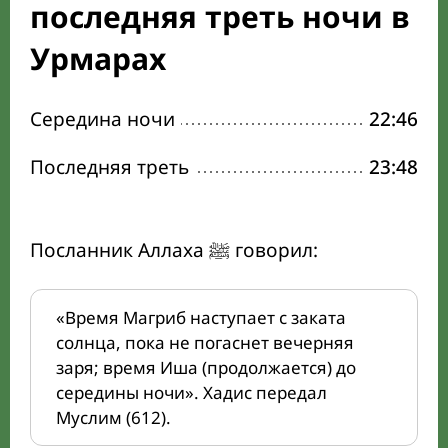
последняя треть ночи в
Урмарах
Середина ночи
22:46
Последняя треть
23:48
Посланник Аллаха ﷺ говорил:
«Время Магриб наступает с заката
солнца, пока не погаснет вечерняя
заря; время Иша (продолжается) до
середины ночи». Хадис передал
Муслим (612).