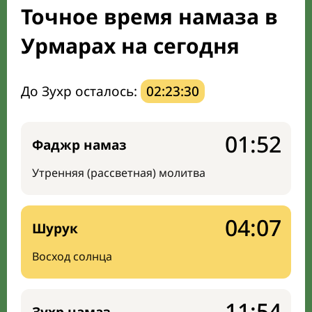
Точное время намаза в
Направление киблы
Урмарах на сегодня
До Зухр осталось:
02:23:29
01:52
Фаджр намаз
Утренняя (рассветная) молитва
04:07
Шурук
Восход солнца
11:54