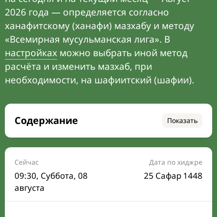
2026 года — определяется согласно
ханафитскому (ханафи) мазхабу и методу
«Всемирная мусульманская лига». В
настройках
можно выбрать иной метод
расчёта и изменить мазхаб, при
необходимости, на шафиитский (шафии).
Содержание
Показать
Время намаза на сегодня
Расписание на месяц
Сейчас
Дата по хиджре
09:30
, Суббота, 08
25 Сафар 1448
Время Сухура и Ифтара на сегодня
августа
Календарь рамадана