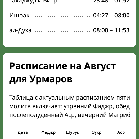
Тахаджуд и Витр
23:48
–
01:52
Ишрак
04:27
–
08:00
ад-Духа
08:00
–
11:53
Расписание на Август
для Урмаров
Таблица с актуальным расписанием пяти о
молитв включает: утренний Фаджр, обеден
послеполуденный Аср, вечерний Магриб и
Дата
Фаджр
Шурук
Зухр
Аср