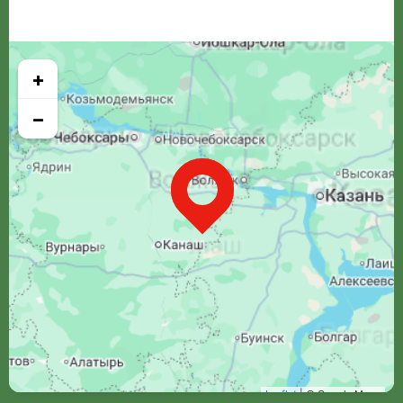
+
−
Leaflet
| © Google Maps