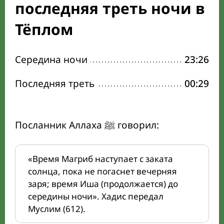
последняя треть ночи в
Тёплом
Середина ночи
23:26
Последняя треть
00:29
Посланник Аллаха ﷺ говорил:
«Время Магриб наступает с заката
солнца, пока не погаснет вечерняя
заря; время Иша (продолжается) до
середины ночи». Хадис передал
Муслим (612).