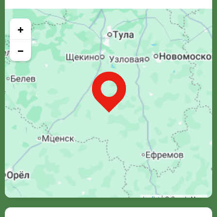
+
−
Leaflet
| © Google Maps