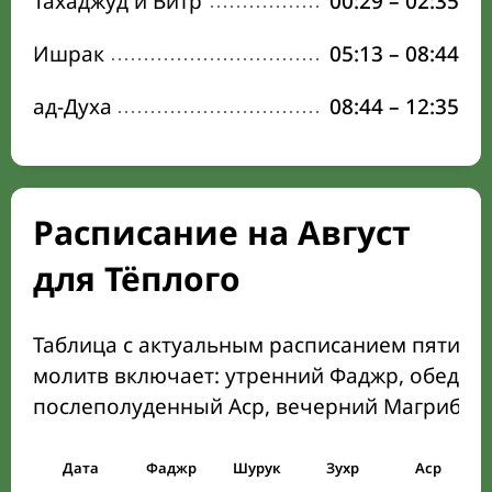
Тахаджуд и Витр
00:29
–
02:35
Ишрак
05:13
–
08:44
ад-Духа
08:44
–
12:35
Расписание на Август
для Тёплого
Таблица с актуальным расписанием пяти о
молитв включает: утренний Фаджр, обеден
послеполуденный Аср, вечерний Магриб и
Дата
Фаджр
Шурук
Зухр
Аср