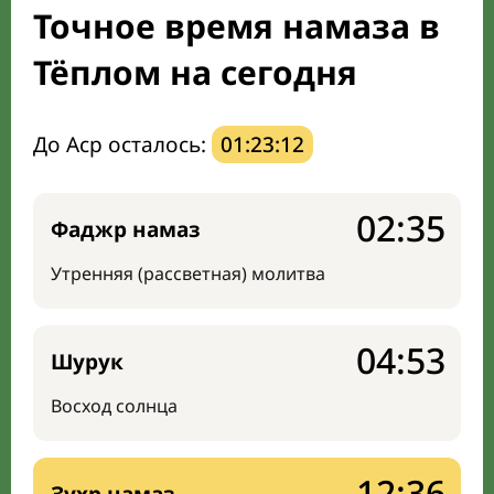
Точное время намаза в
Направление киблы
Тёплом на сегодня
До Аср осталось:
01:23:11
02:35
Фаджр намаз
Утренняя (рассветная) молитва
04:53
Шурук
Восход солнца
12:36