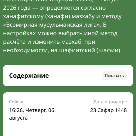
2026 года — определяется согласно
ханафитскому (ханафи) мазхабу и методу
«Всемирная мусульманская лига». В
настройках
можно выбрать иной метод
расчёта и изменить мазхаб, при
необходимости, на шафиитский (шафии).
Содержание
Показать
Время намаза на сегодня
Расписание на месяц
Сейчас
Дата по хиджре
16:26
, Четверг, 06
23 Сафар 1448
Время Сухура и Ифтара на сегодня
августа
Календарь рамадана