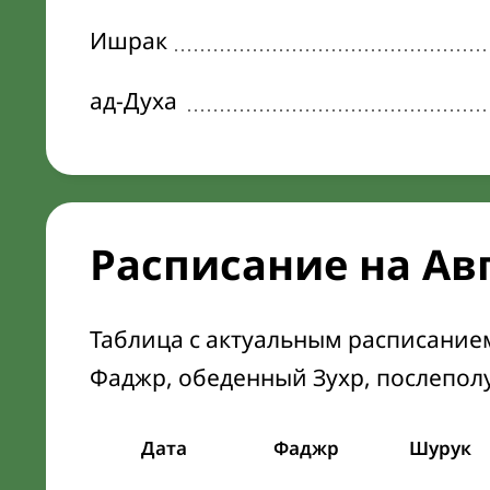
Ишрак
ад-Духа
Расписание на Ав
Таблица с актуальным расписание
Фаджр, обеденный Зухр, послепол
Дата
Фаджр
Шурук