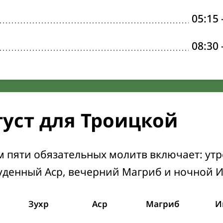
05:15
08:30
густ для Троицкой
м пяти обязательных молитв включает: ут
уденный Аср, вечерний Магриб и ночной 
Зухр
Аср
Магриб
И