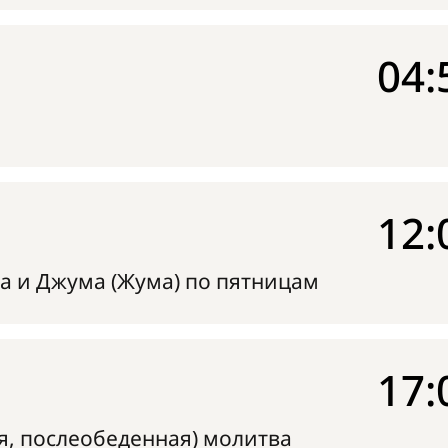
04:
12:
а и Джума (Жума) по пятницам
17:
я, послеобеденная) молитва