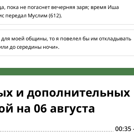
ца, пока не погаснет вечерняя заря; время Иша
ис передал Муслим (612).
 для моей общины, то я повелел бы им откладывать
или до середины ночи».
ых и дополнительных
й на 06 августа
00:35