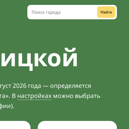
Найти
оицкой
густ 2026 года — определяется
га». В
настройках
можно выбрать
фии).