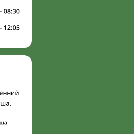
–
08:30
–
12:05
ренний
Иша.
ша