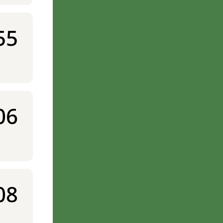
55
06
08