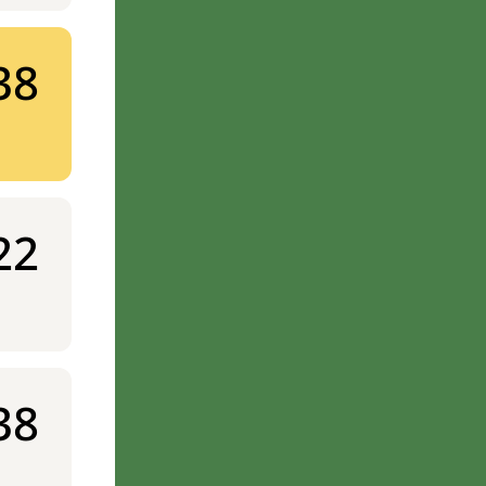
38
22
38