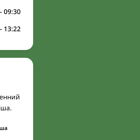
–
09:30
–
13:22
ренний
Иша.
ша