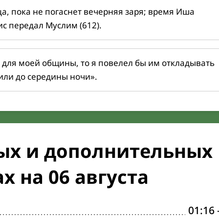
ца, пока не погаснет вечерняя заря; время Иша
ис передал Муслим (612).
 для моей общины, то я повелел бы им откладывать
или до середины ночи».
ых и дополнительных
х на 06 августа
01:16