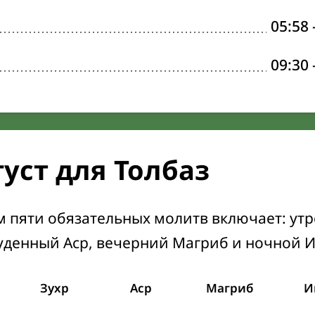
05:58
09:30
уст для Толбаз
м пяти обязательных молитв включает: ут
уденный Аср, вечерний Магриб и ночной 
Зухр
Аср
Магриб
И