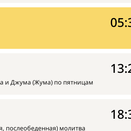
05:
13:
а и Джума (Жума) по пятницам
18:
я, послеобеденная) молитва