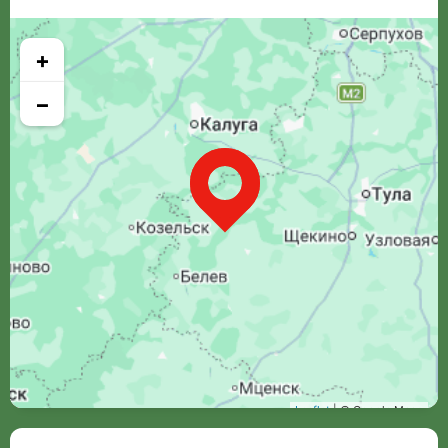
+
−
Leaflet
| © Google Maps