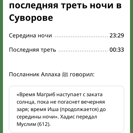
последняя треть ночи в
Суворове
Середина ночи
23:29
Последняя треть
00:33
Посланник Аллаха ﷺ говорил:
«Время Магриб наступает с заката
солнца, пока не погаснет вечерняя
заря; время Иша (продолжается) до
середины ночи». Хадис передал
Муслим (612).