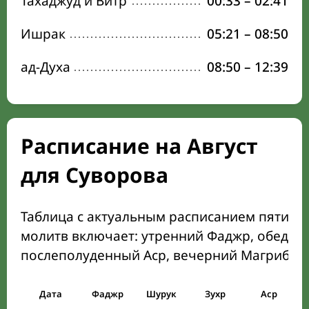
Тахаджуд и Витр
00:33
–
02:41
Ишрак
05:21
–
08:50
ад-Духа
08:50
–
12:39
Расписание на Август
для Суворова
Таблица с актуальным расписанием пяти о
молитв включает: утренний Фаджр, обеден
послеполуденный Аср, вечерний Магриб и
Дата
Фаджр
Шурук
Зухр
Аср