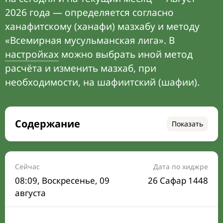
2026 года — определяется согласно
ханафитскому (ханафи) мазхабу и методу
«Всемирная мусульманская лига». В
настройках
можно выбрать иной метод
расчёта и изменить мазхаб, при
необходимости, на шафиитский (шафии).
Содержание
Показать
Время намаза на сегодня
Расписание на месяц
Сейчас
Дата по хиджре
08:09
, Воскресенье, 09
26 Сафар 1448
Время Сухура и Ифтара на сегодня
августа
Календарь рамадана