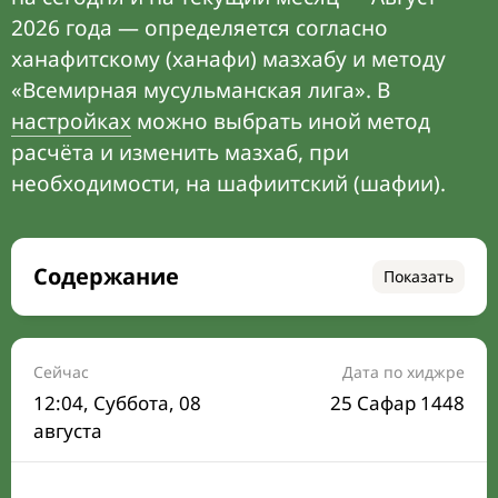
2026 года — определяется согласно
ханафитскому (ханафи) мазхабу и методу
«Всемирная мусульманская лига». В
настройках
можно выбрать иной метод
расчёта и изменить мазхаб, при
необходимости, на шафиитский (шафии).
Содержание
Показать
Время намаза на сегодня
Расписание на месяц
Сейчас
Дата по хиджре
12:04
, Суббота, 08
25 Сафар 1448
Время Сухура и Ифтара на сегодня
августа
Календарь рамадана