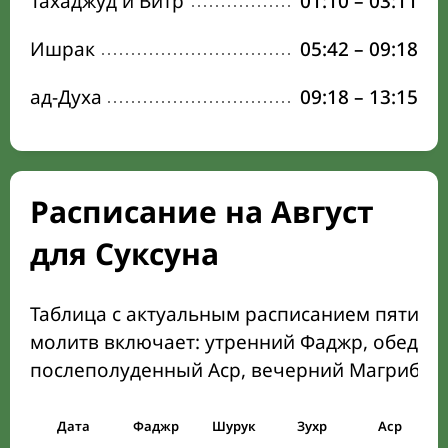
Тахаджуд и Витр
01:10
–
03:11
Ишрак
05:42
–
09:18
ад-Духа
09:18
–
13:15
Расписание на Август
для Суксуна
Таблица с актуальным расписанием пяти о
молитв включает: утренний Фаджр, обеден
послеполуденный Аср, вечерний Магриб и
Дата
Фаджр
Шурук
Зухр
Аср