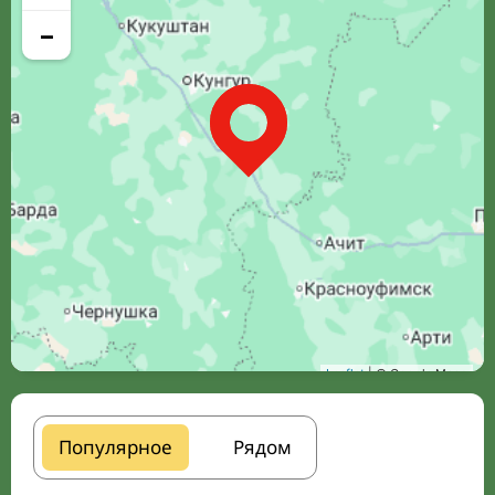
−
Leaflet
| © Google Maps
Популярное
Рядом