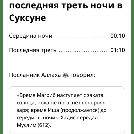
последняя треть ночи в
Суксуне
Середина ночи
00:10
Последняя треть
01:10
Посланник Аллаха ﷺ говорил:
«Время Магриб наступает с заката
солнца, пока не погаснет вечерняя
заря; время Иша (продолжается) до
середины ночи». Хадис передал
Муслим (612).