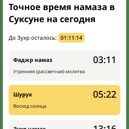
Точное время намаза в
Мечети и молельные комнаты
Суксуне на сегодня
Направление киблы
До Зухр осталось:
01:11:13
03:11
Фаджр намаз
Утренняя (рассветная) молитва
05:22
Шурук
Восход солнца
13:16