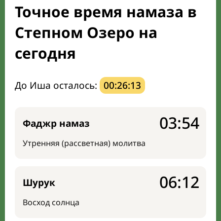
Точное время намаза в
Направление киблы
Степном Озеро на
сегодня
До Иша осталось:
00:26:12
03:54
Фаджр намаз
Утренняя (рассветная) молитва
06:12
Шурук
Восход солнца