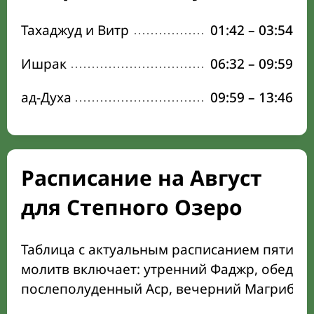
Тахаджуд и Витр
01:42
–
03:54
Ишрак
06:32
–
09:59
ад-Духа
09:59
–
13:46
Расписание на Август
для Степного Озеро
Таблица с актуальным расписанием пяти о
молитв включает: утренний Фаджр, обеден
послеполуденный Аср, вечерний Магриб и