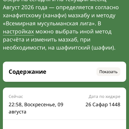
Август 2026 года — определяется согласно
ханафитскому (ханафи) мазхабу и методу
«Всемирная мусульманская лига». В
настройках
можно выбрать иной метод
расчёта и изменить мазхаб, при
необходимости, на шафиитский (шафии).
Содержание
Показать
Время намаза на сегодня
Расписание на месяц
Сейчас
Дата по хиджре
22:58
, Воскресенье, 09
26 Сафар 1448
Время Сухура и Ифтара на сегодня
августа
Календарь рамадана