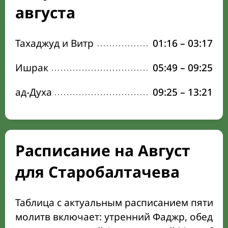
августа
Тахаджуд и Витр
01:16
–
03:17
Ишрак
05:49
–
09:25
ад-Духа
09:25
–
13:21
Расписание на Август
для Старобалтачева
Таблица с актуальным расписанием пяти о
молитв включает: утренний Фаджр, обеден