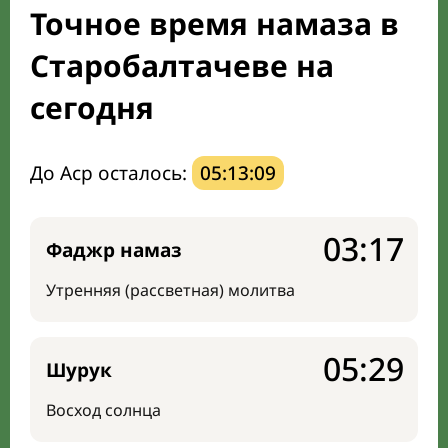
Точное время намаза в
Мечети и молельные комнаты
Старобалтачеве на
Направление киблы
сегодня
До Аср осталось:
05:13:08
03:17
Фаджр намаз
Утренняя (рассветная) молитва
05:29
Шурук
Восход солнца