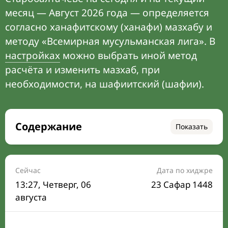
месяц — Август 2026 года — определяется
согласно ханафитскому (ханафи) мазхабу и
методу «Всемирная мусульманская лига». В
настройках
можно выбрать иной метод
расчёта и изменить мазхаб, при
необходимости, на шафиитский (шафии).
Содержание
Показать
Время намаза на сегодня
Расписание на месяц
Сейчас
Дата по хиджре
13:27
, Четверг, 06
23 Сафар 1448
Время Сухура и Ифтара на сегодня
августа
Календарь рамадана