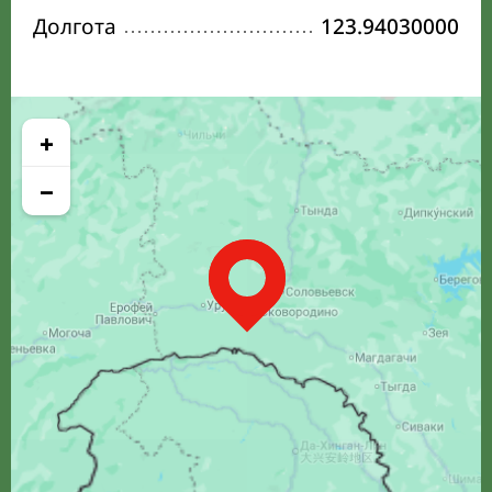
Долгота
123.94030000
+
−