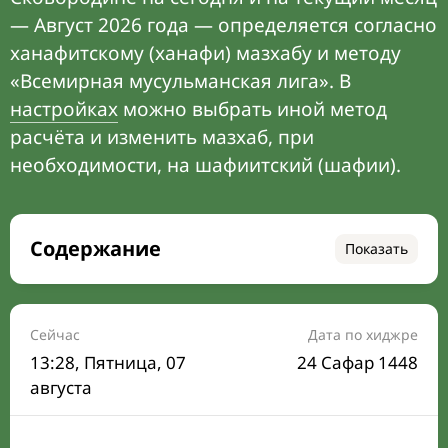
— Август 2026 года — определяется согласно
ханафитскому (ханафи) мазхабу и методу
«Всемирная мусульманская лига». В
настройках
можно выбрать иной метод
расчёта и изменить мазхаб, при
необходимости, на шафиитский (шафии).
Содержание
Показать
Время намаза на сегодня
Расписание на месяц
Сейчас
Дата по хиджре
13:28
, Пятница, 07
24 Сафар 1448
Время Сухура и Ифтара на сегодня
августа
Календарь рамадана