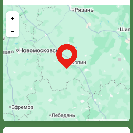
+
−
Leaflet
| © Google Maps