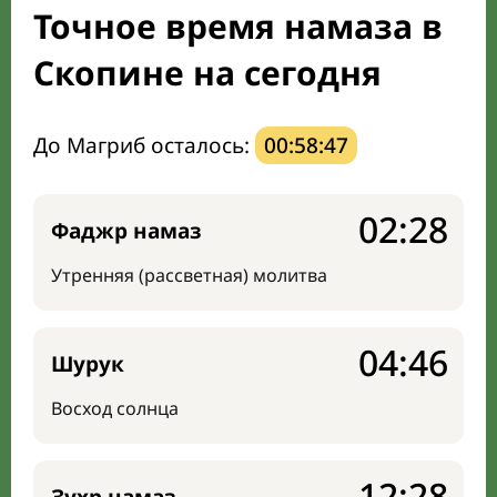
Точное время намаза в
Направление киблы
Скопине на сегодня
До Магриб осталось:
00:58:46
02:28
Фаджр намаз
Утренняя (рассветная) молитва
04:46
Шурук
Восход солнца
12:28