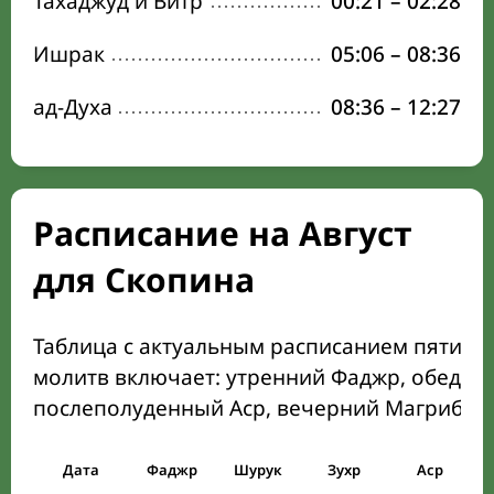
Тахаджуд и Витр
00:21
–
02:28
Ишрак
05:06
–
08:36
ад-Духа
08:36
–
12:27
Расписание на Август
для Скопина
Таблица с актуальным расписанием пяти о
молитв включает: утренний Фаджр, обеден
послеполуденный Аср, вечерний Магриб и
Дата
Фаджр
Шурук
Зухр
Аср