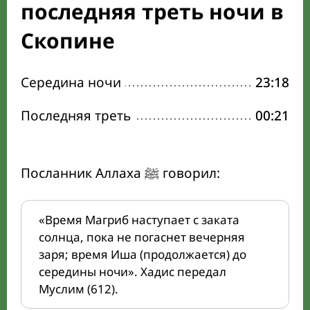
последняя треть ночи в
Скопине
Середина ночи
23:18
Последняя треть
00:21
Посланник Аллаха ﷺ говорил:
«Время Магриб наступает с заката
солнца, пока не погаснет вечерняя
заря; время Иша (продолжается) до
середины ночи». Хадис передал
Муслим (612).