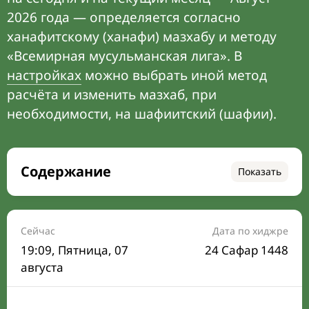
2026 года — определяется согласно
ханафитскому (ханафи) мазхабу и методу
«Всемирная мусульманская лига». В
настройках
можно выбрать иной метод
расчёта и изменить мазхаб, при
необходимости, на шафиитский (шафии).
Содержание
Показать
Время намаза на сегодня
Расписание на месяц
Сейчас
Дата по хиджре
19:09
, Пятница, 07
24 Сафар 1448
Время Сухура и Ифтара на сегодня
августа
Календарь рамадана