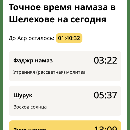
Точное время намаза в
Направление киблы
Шелехове на сегодня
До Аср осталось:
01:40:31
03:22
Фаджр намаз
Утренняя (рассветная) молитва
05:37
Шурук
Восход солнца
13:09