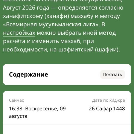
Август 2026 года — определяется согласно
ханафитскому (ханафи) мазхабу и методу
«Всемирная мусульманская лига». В
настройках
можно выбрать иной метод
расчёта и изменить мазхаб, при
необходимости, на шафиитский (шафии).
Содержание
Показать
Время намаза на сегодня
Расписание на месяц
Сейчас
Дата по хиджре
16:38
, Воскресенье, 09
26 Сафар 1448
Время Сухура и Ифтара на сегодня
августа
Календарь рамадана