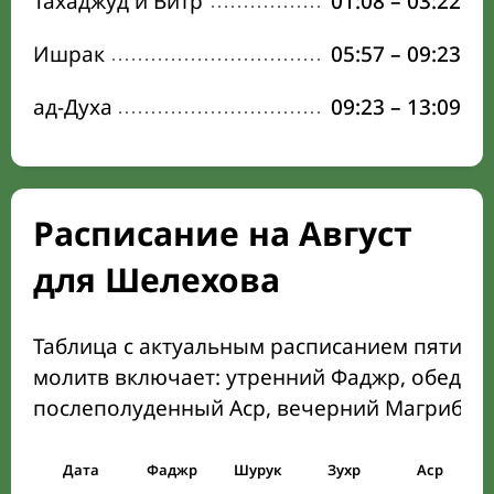
Тахаджуд и Витр
01:08
–
03:22
Ишрак
05:57
–
09:23
ад-Духа
09:23
–
13:09
Расписание на Август
для Шелехова
Таблица с актуальным расписанием пяти о
молитв включает: утренний Фаджр, обеден
послеполуденный Аср, вечерний Магриб и
Дата
Фаджр
Шурук
Зухр
Аср