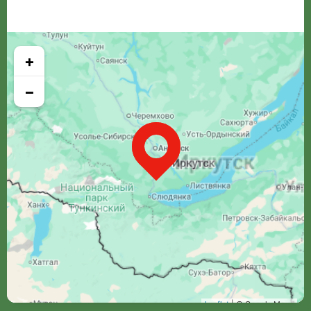
+
−
Leaflet
| © Google Maps