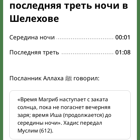
последняя треть ночи в
Шелехове
Середина ночи
00:01
Последняя треть
01:08
Посланник Аллаха ﷺ говорил:
«Время Магриб наступает с заката
солнца, пока не погаснет вечерняя
заря; время Иша (продолжается) до
середины ночи». Хадис передал
Муслим (612).