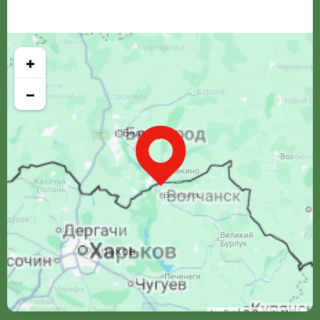
+
−
Leaflet
| © Google Maps