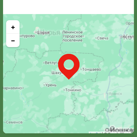
+
−
Leaflet
| © Google Maps