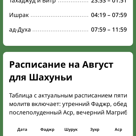
Тахаджуд и Витр
23:53
–
01:51
Ишрак
04:19
–
07:59
ад-Духа
07:59
–
11:59
Расписание на Август
для Шахуньи
Таблица с актуальным расписанием пяти о
молитв включает: утренний Фаджр, обеден
послеполуденный Аср, вечерний Магриб и
Дата
Фаджр
Шурук
Зухр
Аср