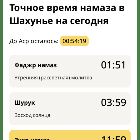
Точное время намаза в
Направление киблы
Шахунье на сегодня
До Аср осталось:
00:54:18
01:51
Фаджр намаз
Утренняя (рассветная) молитва
03:59
Шурук
Восход солнца
11:59