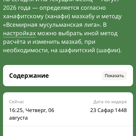
2026 года — определяется согласно
ханафитскому (ханафи) мазхабу и методу
«Всемирная мусульманская лига». В
настройках
можно выбрать иной метод
расчёта и изменить мазхаб, при
необходимости, на шафиитский (шафии).
Содержание
Показать
Время намаза на сегодня
Расписание на месяц
Сейчас
Дата по хиджре
16:25
, Четверг, 06
23 Сафар 1448
Время Сухура и Ифтара на сегодня
августа
Календарь рамадана