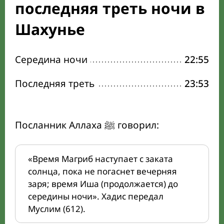
последняя треть ночи в
Шахунье
Середина ночи
22:55
Последняя треть
23:53
Посланник Аллаха ﷺ говорил:
«Время Магриб наступает с заката
солнца, пока не погаснет вечерняя
заря; время Иша (продолжается) до
середины ночи». Хадис передал
Муслим (612).