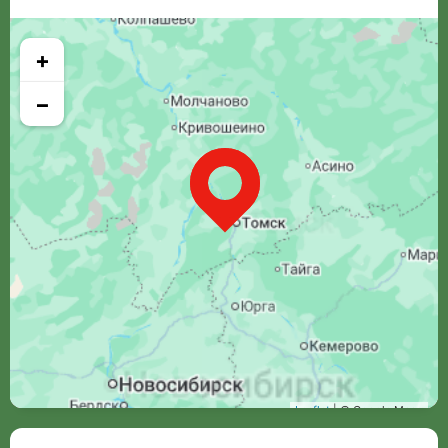
+
−
Leaflet
| © Google Maps