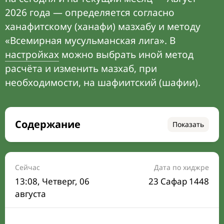
2026 года — определяется согласно
ханафитскому (ханафи) мазхабу и методу
«Всемирная мусульманская лига». В
настройках
можно выбрать иной метод
расчёта и изменить мазхаб, при
необходимости, на шафиитский (шафии).
Содержание
Показать
Время намаза на сегодня
Расписание на месяц
Сейчас
Дата по хиджре
13:08
, Четверг, 06
23 Сафар 1448
Время Сухура и Ифтара на сегодня
августа
Календарь рамадана