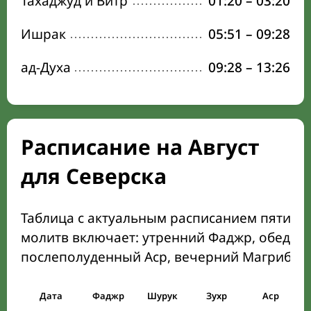
Тахаджуд и Витр
01:20
–
03:20
Ишрак
05:51
–
09:28
ад-Духа
09:28
–
13:26
Расписание на Август
для Северска
Таблица с актуальным расписанием пяти о
молитв включает: утренний Фаджр, обеден
послеполуденный Аср, вечерний Магриб и
Дата
Фаджр
Шурук
Зухр
Аср