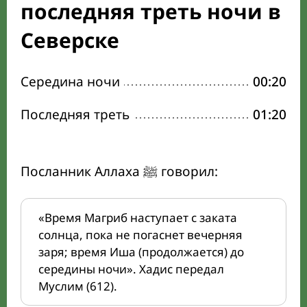
последняя треть ночи в
Северске
Середина ночи
00:20
Последняя треть
01:20
Посланник Аллаха ﷺ говорил:
«Время Магриб наступает с заката
солнца, пока не погаснет вечерняя
заря; время Иша (продолжается) до
середины ночи». Хадис передал
Муслим (612).