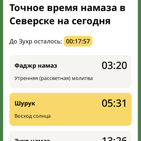
Точное время намаза в
Направление киблы
Северске на сегодня
До Зухр осталось:
00:17:56
03:20
Фаджр намаз
Утренняя (рассветная) молитва
05:31
Шурук
Восход солнца
13:26