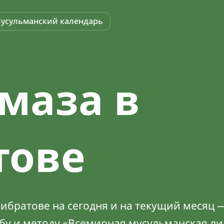
усульманский календарь
маза в
тове
ибратове на сегодня и на текущий месяц —
абу и методу «Всемирная мусульманская ли