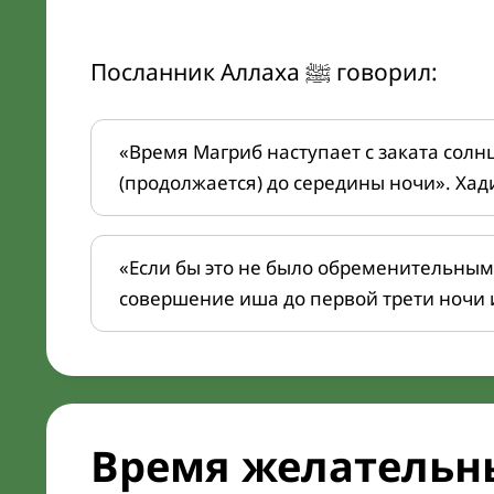
Посланник Аллаха ﷺ говорил:
«Время Магриб наступает с заката солн
(продолжается) до середины ночи». Хад
«Если бы это не было обременительным
совершение иша до первой трети ночи 
Время желательн