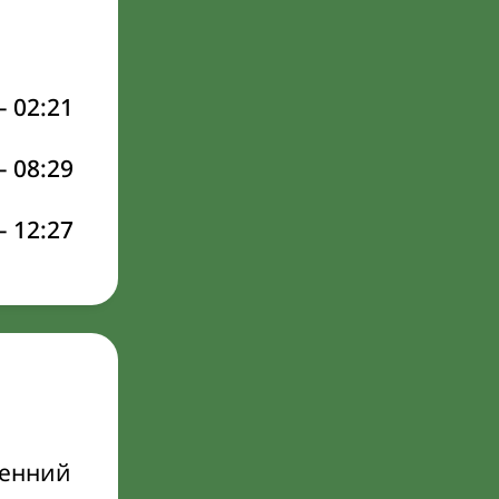
–
02:21
–
08:29
–
12:27
ренний