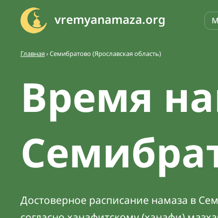
vremyanamaza.org
М
Главная
›
Семибратово (Ярославская область)
Время на
Семибра
Достоверное расписание намаза в Сем
согласно ханафитскому (ханафи) мазх