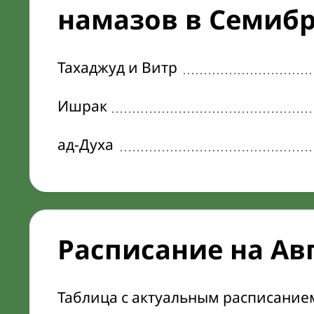
намазов в Семибр
Тахаджуд и Витр
Ишрак
ад-Духа
Расписание на Ав
Таблица с актуальным расписание