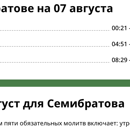
атове на 07 августа
00:21
04:51
08:29
густ для Семибратова
м пяти обязательных молитв включает: ут