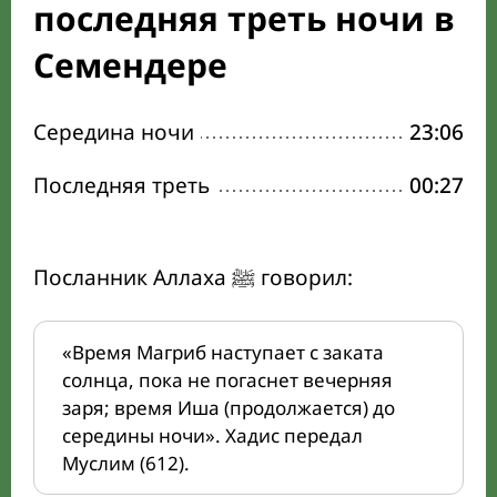
последняя треть ночи в
Семендере
Середина ночи
23:06
Последняя треть
00:27
Посланник Аллаха ﷺ говорил:
«Время Магриб наступает с заката
солнца, пока не погаснет вечерняя
заря; время Иша (продолжается) до
середины ночи». Хадис передал
Муслим (612).