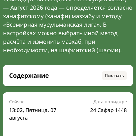
— Август 2026 года — определяется согласно
ханафитскому (ханафи) мазхабу и методу
«Всемирная мусульманская лига». В
настройках
можно выбрать иной метод
расчёта и изменить мазхаб, при
необходимости, на шафиитский (шафии).
Содержание
Показать
Время намаза на сегодня
Расписание на месяц
Сейчас
Дата по хиджре
13:02
, Пятница, 07
24 Сафар 1448
Время Сухура и Ифтара на сегодня
августа
Календарь рамадана