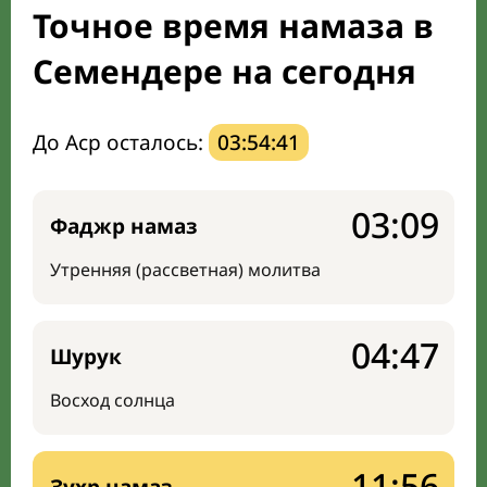
Точное время намаза в
Мечети и молельные комнаты
Семендере на сегодня
Направление киблы
До Аср осталось:
03:54:40
03:09
Фаджр намаз
Утренняя (рассветная) молитва
04:47
Шурук
Восход солнца
11:56