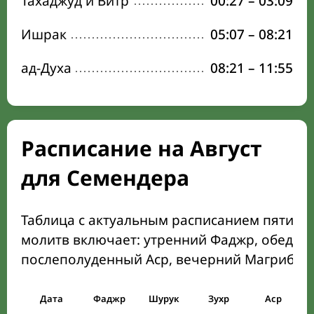
Тахаджуд и Витр
00:27
–
03:09
Ишрак
05:07
–
08:21
ад-Духа
08:21
–
11:55
Расписание на Август
для Семендера
Таблица с актуальным расписанием пяти о
молитв включает: утренний Фаджр, обеден
послеполуденный Аср, вечерний Магриб и
Дата
Фаджр
Шурук
Зухр
Аср