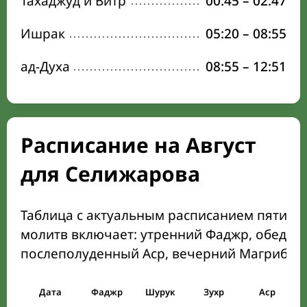
Тахаджуд и Витр
00:45
–
02:47
Ишрак
05:20
–
08:55
ад-Духа
08:55
–
12:51
Расписание на Август
для Селижарова
Таблица с актуальным расписанием пяти о
молитв включает: утренний Фаджр, обеден
послеполуденный Аср, вечерний Магриб и
Дата
Фаджр
Шурук
Зухр
Аср