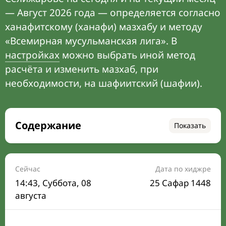
— Август 2026 года — определяется согласно
ханафитскому (ханафи) мазхабу и методу
«Всемирная мусульманская лига». В
настройках
можно выбрать иной метод
расчёта и изменить мазхаб, при
необходимости, на шафиитский (шафии).
Содержание
Показать
Время намаза на сегодня
Расписание на месяц
Сейчас
Дата по хиджре
14:43
, Суббота, 08
25 Сафар 1448
Время Сухура и Ифтара на сегодня
августа
Календарь рамадана