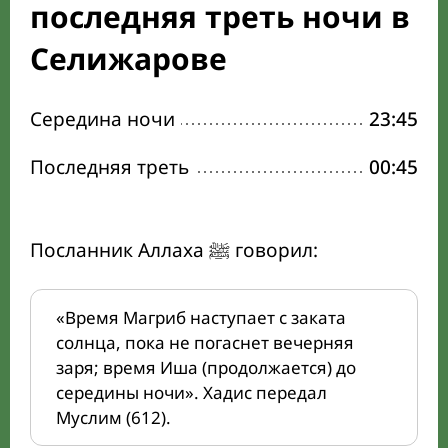
последняя треть ночи в
Селижарове
Середина ночи
23:45
Последняя треть
00:45
Посланник Аллаха ﷺ говорил:
«Время Магриб наступает с заката
солнца, пока не погаснет вечерняя
заря; время Иша (продолжается) до
середины ночи». Хадис передал
Муслим (612).