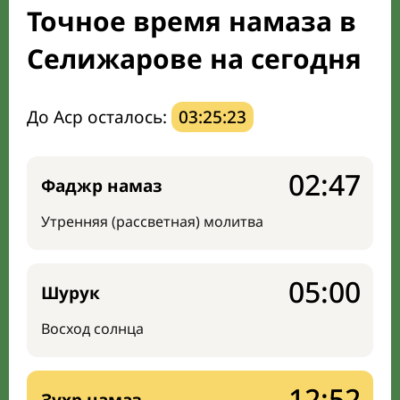
Точное время намаза в
Направление киблы
Селижарове на сегодня
До Аср осталось:
03:25:22
02:47
Фаджр намаз
Утренняя (рассветная) молитва
05:00
Шурук
Восход солнца
12:52