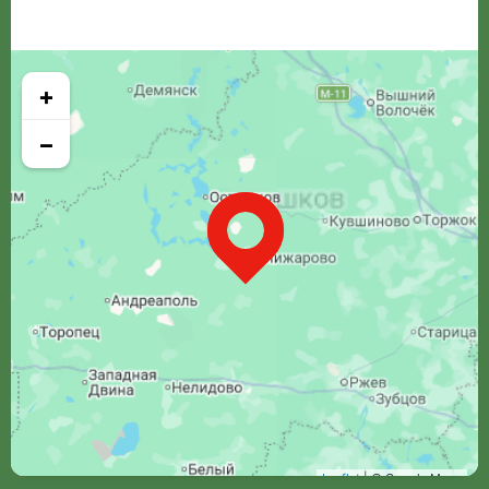
+
−
Leaflet
| © Google Maps