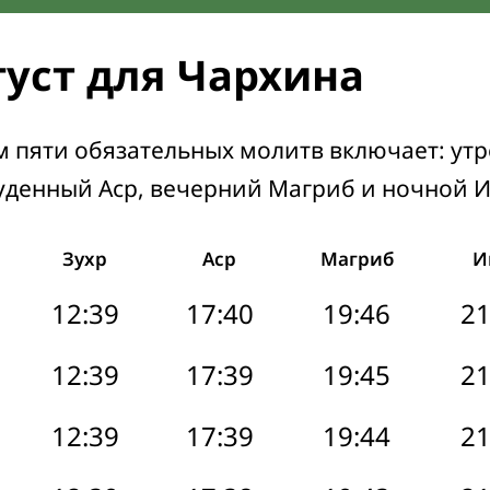
густ для Чархина
м пяти обязательных молитв включает: ут
уденный Аср, вечерний Магриб и ночной 
Зухр
Аср
Магриб
И
12:39
17:40
19:46
21
12:39
17:39
19:45
21
12:39
17:39
19:44
21