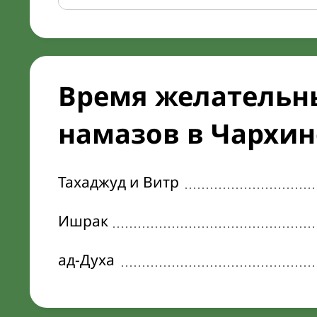
Время желательн
намазов в Чархине
Тахаджуд и Витр
Ишрак
ад-Духа