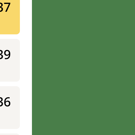
37
39
36