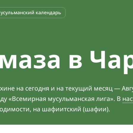
усульманский календарь
маза в Ча
ине на сегодня и на текущий месяц — Авгу
оду «Всемирная мусульманская лига». В
нас
ходимости, на шафиитский (шафии).