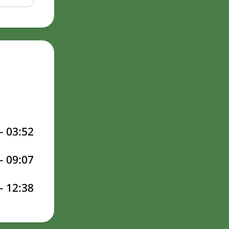
–
03:52
–
09:07
–
12:38