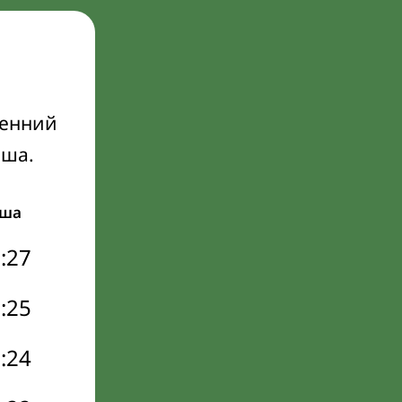
ренний
Иша.
ша
:27
:25
:24