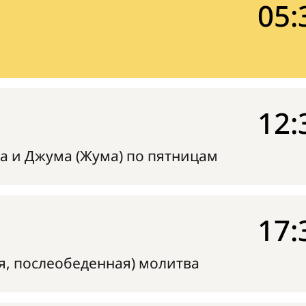
05:
12:
а и Джума (Жума) по пятницам
17:
я, послеобеденная) молитва