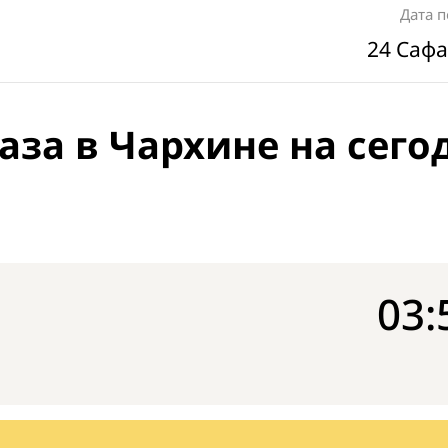
Дата 
24 Сафа
аза в Чархине на сего
03: