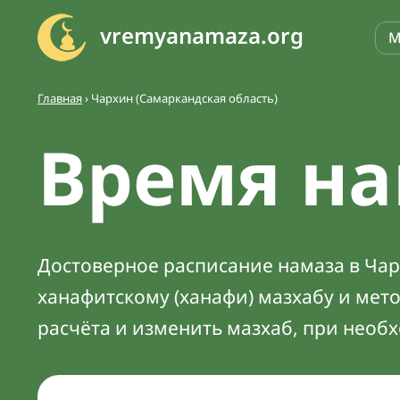
vremyanamaza.org
М
Главная
›
Чархин (Самаркандская область)
Время на
Достоверное расписание намаза в Чарх
ханафитскому (ханафи) мазхабу и мет
расчёта и изменить мазхаб, при необ