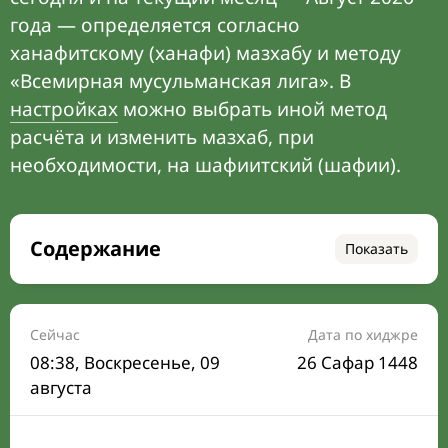
года — определяется согласно
ханафитскому (ханафи) мазхабу и методу
«Всемирная мусульманская лига». В
настройках
можно выбрать иной метод
расчёта и изменить мазхаб, при
необходимости, на шафиитский (шафии).
Содержание
Показать
Время намаза на сегодня
Расписание на месяц
Сейчас
Дата по хиджре
08:38
, Воскресенье, 09
26 Сафар 1448
Время Сухура и Ифтара на сегодня
августа
Календарь рамадана