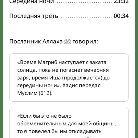
Середина ночи
23:32
Последняя треть
00:34
Посланник Аллаха ﷺ говорил:
«Время Магриб наступает с заката
солнца, пока не погаснет вечерняя
заря; время Иша (продолжается) до
середины ночи». Хадис передал
Муслим (612).
«Если бы это не было
обременительным для моей общины,
то я повелел бы им откладывать