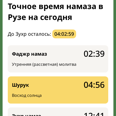
Точное время намаза в
Направление киблы
Рузе на сегодня
До Зухр осталось:
04:02:58
02:39
Фаджр намаз
Утренняя (рассветная) молитва
04:56
Шурук
Восход солнца
12:41