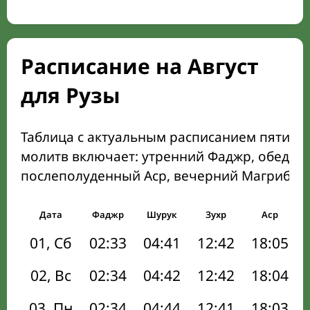
Расписание на Август
для Рузы
Таблица с актуальным расписанием пяти о
молитв включает: утренний Фаджр, обеден
послеполуденный Аср, вечерний Магриб и
Дата
Фаджр
Шурук
Зухр
Аср
01, Сб
02:33
04:41
12:42
18:05
02, Вс
02:34
04:42
12:42
18:04
03, Пн
02:34
04:44
12:41
18:03