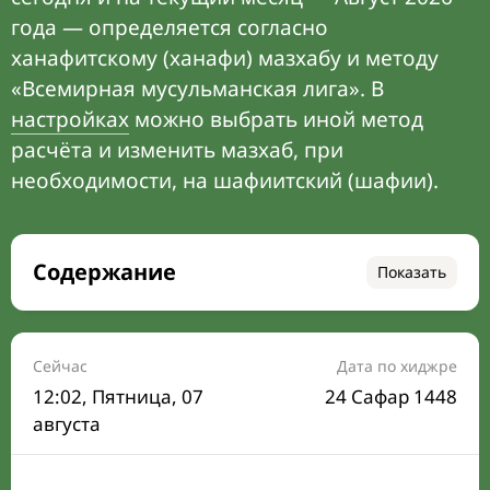
года — определяется согласно
ханафитскому (ханафи) мазхабу и методу
«Всемирная мусульманская лига». В
настройках
можно выбрать иной метод
расчёта и изменить мазхаб, при
необходимости, на шафиитский (шафии).
Содержание
Показать
Время намаза на сегодня
Расписание на месяц
Сейчас
Дата по хиджре
12:02
, Пятница, 07
24 Сафар 1448
Время Сухура и Ифтара на сегодня
августа
Календарь рамадана