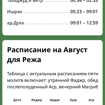
Тахаджуд и Витр
00:54
–
02:53
Ишрак
05:23
–
09:01
ад-Духа
09:01
–
12:59
Расписание на Август
для Режа
Таблица с актуальным расписанием пяти о
молитв включает: утренний Фаджр, обеден
послеполуденный Аср, вечерний Магриб и
Дата
Фаджр
Шурук
Зухр
Аср