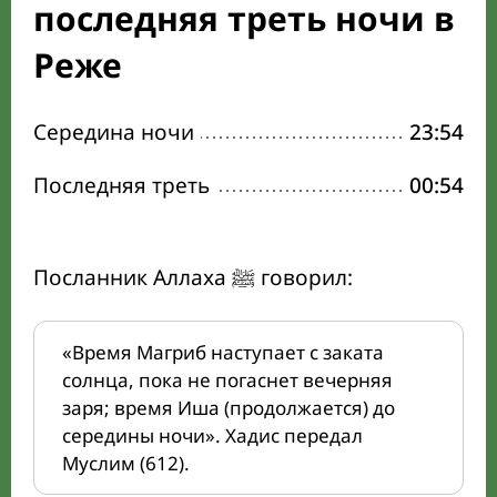
последняя треть ночи в
Реже
Середина ночи
23:54
Последняя треть
00:54
Посланник Аллаха ﷺ говорил:
«Время Магриб наступает с заката
солнца, пока не погаснет вечерняя
заря; время Иша (продолжается) до
середины ночи». Хадис передал
Муслим (612).