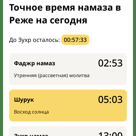
Точное время намаза в
Мечети и молельные комнаты
Реже на сегодня
Направление киблы
До Зухр осталось:
00:57:32
02:53
Фаджр намаз
Утренняя (рассветная) молитва
05:03
Шурук
Восход солнца
13:00