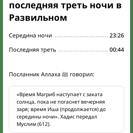
последняя треть ночи в
Развильном
Середина ночи
23:26
Последняя треть
00:44
Посланник Аллаха ﷺ говорил:
«Время Магриб наступает с заката
солнца, пока не погаснет вечерняя
заря; время Иша (продолжается) до
середины ночи». Хадис передал
Муслим (612).