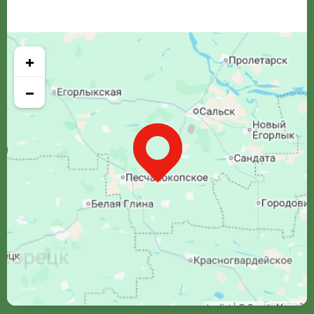
+
−
Leaflet
| © Google Maps