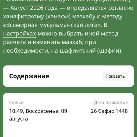
— Август 2026 года — определяется согласно
ханафитскому (ханафи) мазхабу и методу
«Всемирная мусульманская лига». В
настройках
можно выбрать иной метод
расчёта и изменить мазхаб, при
необходимости, на шафиитский (шафии).
Содержание
Показать
Время намаза на сегодня
Расписание на месяц
Сейчас
Дата по хиджре
10:49
, Воскресенье, 09
26 Сафар 1448
Время Сухура и Ифтара на сегодня
августа
Календарь рамадана