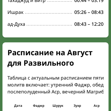
Тахаджуд и Витр
00:44
–
03:19
Ишрак
05:26
–
08:43
ад-Духа
08:43
–
12:20
Расписание на Август
для Развильного
Таблица с актуальным расписанием пяти о
молитв включает: утренний Фаджр, обеден
послеполуденный Аср, вечерний Магриб и
Дата
Фаджр
Шурук
Зухр
Аср