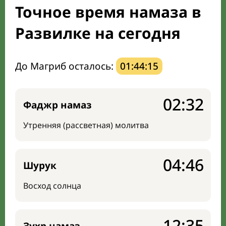
Точное время намаза в
Направление киблы
Развилке на сегодня
До Магриб осталось:
01:44:14
02:32
Фаджр намаз
Утренняя (рассветная) молитва
04:46
Шурук
Восход солнца
12:35