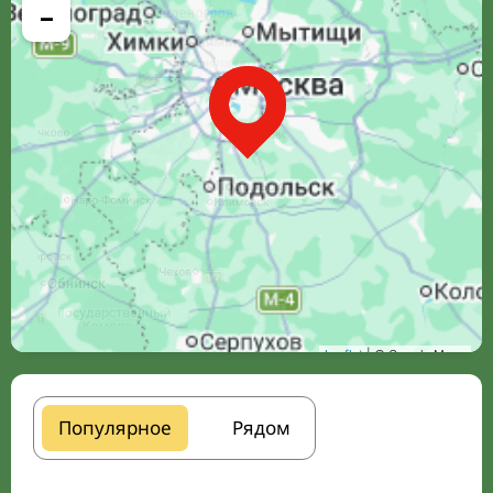
−
Leaflet
| © Google Maps
Популярное
Рядом