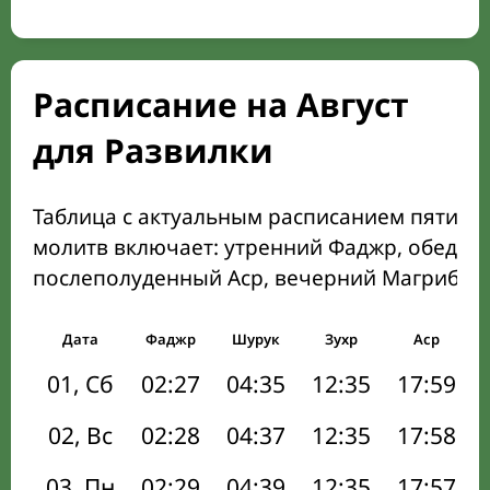
Расписание на Август
для Развилки
Таблица с актуальным расписанием пяти о
молитв включает: утренний Фаджр, обеден
послеполуденный Аср, вечерний Магриб и
Дата
Фаджр
Шурук
Зухр
Аср
01, Сб
02:27
04:35
12:35
17:59
02, Вс
02:28
04:37
12:35
17:58
03, Пн
02:29
04:39
12:35
17:57