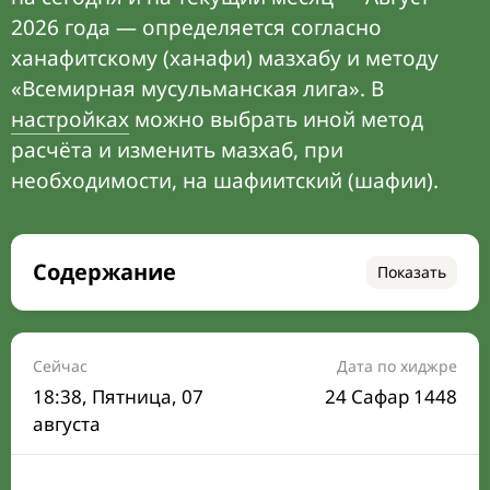
2026 года — определяется согласно
ханафитскому (ханафи) мазхабу и методу
«Всемирная мусульманская лига». В
настройках
можно выбрать иной метод
расчёта и изменить мазхаб, при
необходимости, на шафиитский (шафии).
Содержание
Показать
Время намаза на сегодня
Расписание на месяц
Сейчас
Дата по хиджре
18:38
, Пятница, 07
24 Сафар 1448
Время Сухура и Ифтара на сегодня
августа
Календарь рамадана