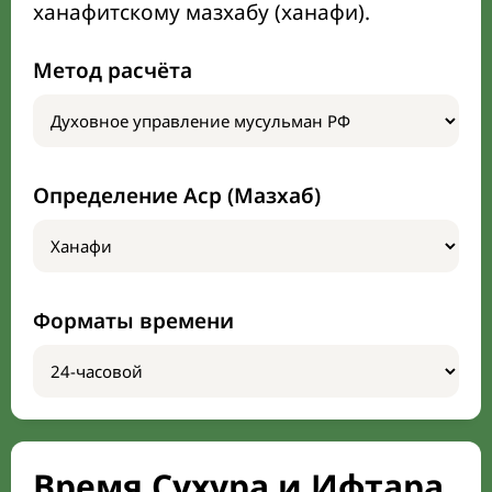
ханафитскому мазхабу (ханафи).
Метод расчёта
Определение Аср (Мазхаб)
Форматы времени
Время Сухура и Ифтара