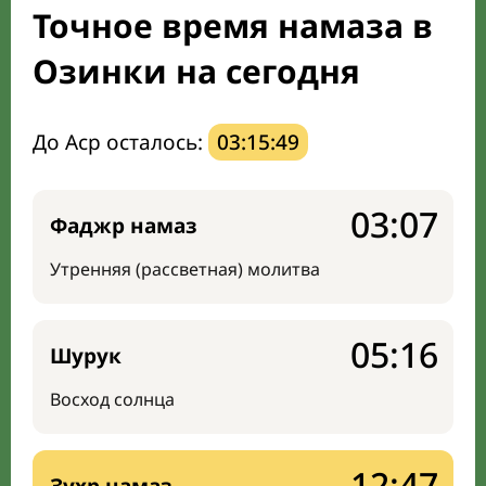
Точное время намаза в
Мечети и молельные комнаты
Озинки на сегодня
Направление киблы
До Аср осталось:
03:15:48
03:07
Фаджр намаз
Утренняя (рассветная) молитва
05:16
Шурук
Восход солнца
12:47