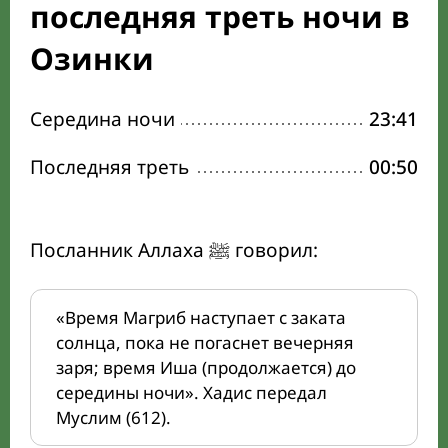
последняя треть ночи в
Озинки
Середина ночи
23:41
Последняя треть
00:50
Посланник Аллаха ﷺ говорил:
«Время Магриб наступает с заката
солнца, пока не погаснет вечерняя
заря; время Иша (продолжается) до
середины ночи». Хадис передал
Муслим (612).