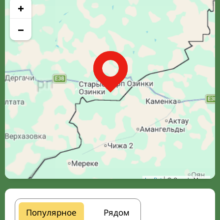
+
−
Leaflet
| © Google Maps
Популярное
Рядом