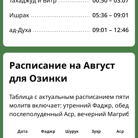
Тахаджуд и Витр
00:50
–
03:07
Ишрак
05:36
–
09:01
ад-Духа
09:01
–
12:46
Расписание на Август
для Озинки
Таблица с актуальным расписанием пяти о
молитв включает: утренний Фаджр, обеден
послеполуденный Аср, вечерний Магриб и
Дата
Фаджр
Шурук
Зухр
Аср