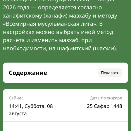
2026 года — определяется согласно
ханафитскому (ханафи) мазхабу и методу
«Всемирная мусульманская лига». В
настройках
можно выбрать иной метод
расчёта и изменить мазхаб, при
необходимости, на шафиитский (шафии).
Содержание
Показать
Время намаза на сегодня
Расписание на месяц
Сейчас
Дата по хиджре
14:41
, Суббота, 08
25 Сафар 1448
Время Сухура и Ифтара на сегодня
августа
Календарь рамадана