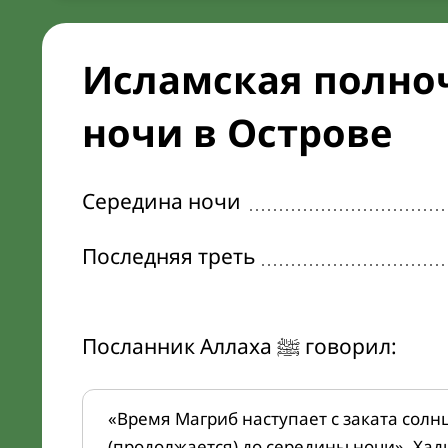
Исламская полноч
ночи в Острове
Середина ночи
Последняя треть
Посланник Аллаха ﷺ говорил:
«Время Магриб наступает с заката солн
(продолжается) до середины ночи». Хад