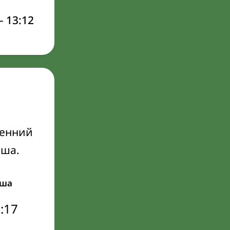
–
13:12
ренний
Иша.
ша
:17