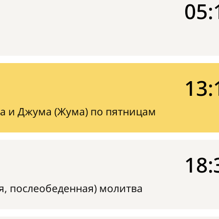
05:
13:
а и Джума (Жума) по пятницам
18:
я, послеобеденная) молитва