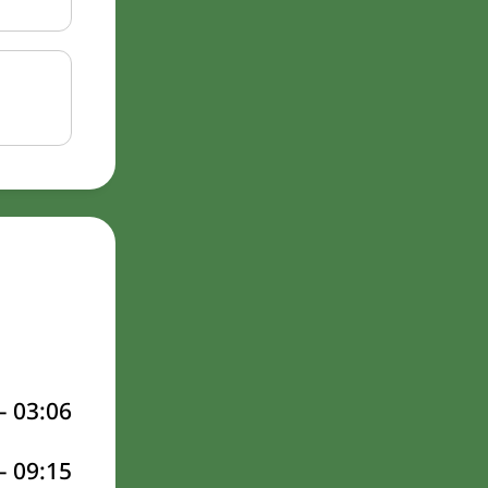
–
03:06
–
09:15