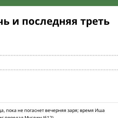
ь и последняя треть
ца, пока не погаснет вечерняя заря; время Иша
ис передал Муслим (612).