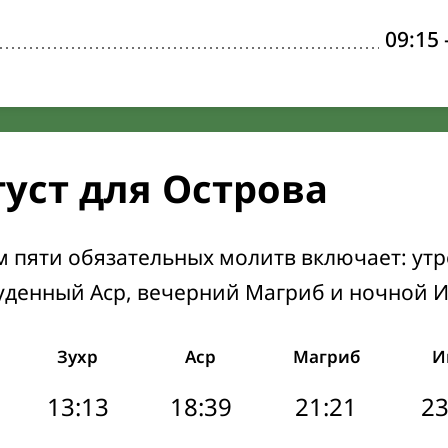
09:15
густ для Острова
м пяти обязательных молитв включает: ут
уденный Аср, вечерний Магриб и ночной 
Зухр
Аср
Магриб
И
13:13
18:39
21:21
23