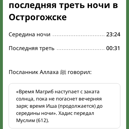
последняя треть ночи в
Острогожске
Середина ночи
23:24
Последняя треть
00:31
Посланник Аллаха ﷺ говорил:
«Время Магриб наступает с заката
солнца, пока не погаснет вечерняя
заря; время Иша (продолжается) до
середины ночи». Хадис передал
Муслим (612).