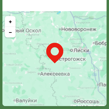
+
−
Leaflet
| © Google Maps