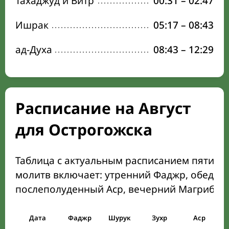
Тахаджуд и Витр
00:31
–
02:47
Ишрак
05:17
–
08:43
ад-Духа
08:43
–
12:29
Расписание на Август
для Острогожска
Таблица с актуальным расписанием пяти о
молитв включает: утренний Фаджр, обеден
послеполуденный Аср, вечерний Магриб и
Дата
Фаджр
Шурук
Зухр
Аср