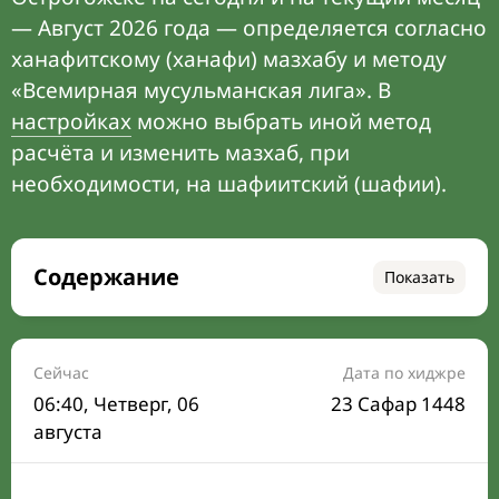
— Август 2026 года — определяется согласно
ханафитскому (ханафи) мазхабу и методу
«Всемирная мусульманская лига». В
настройках
можно выбрать иной метод
расчёта и изменить мазхаб, при
необходимости, на шафиитский (шафии).
Содержание
Показать
Время намаза на сегодня
Расписание на месяц
Сейчас
Дата по хиджре
06:40
, Четверг, 06
23 Сафар 1448
Время Сухура и Ифтара на сегодня
августа
Календарь рамадана