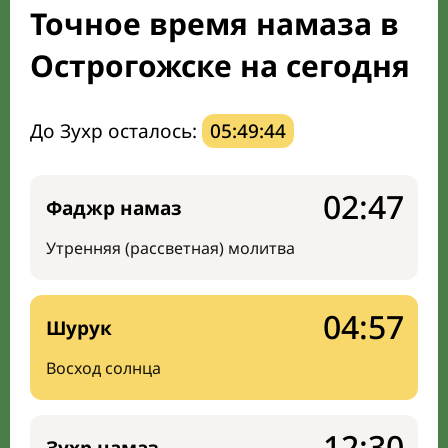
Точное время намаза в
Направление киблы
Острогожске на сегодня
До Зухр осталось:
05:49:43
02:47
Фаджр намаз
Утренняя (рассветная) молитва
04:57
Шурук
Восход солнца
12:30