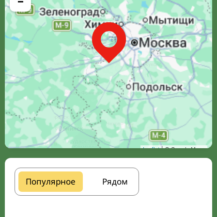
−
Leaflet
| © Google Maps
Популярное
Рядом