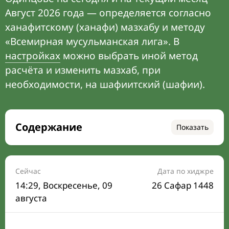
Август 2026 года — определяется согласно
ханафитскому (ханафи) мазхабу и методу
«Всемирная мусульманская лига». В
настройках
можно выбрать иной метод
расчёта и изменить мазхаб, при
необходимости, на шафиитский (шафии).
Содержание
Показать
Время намаза на сегодня
Расписание на месяц
Сейчас
Дата по хиджре
14:29
, Воскресенье, 09
26 Сафар 1448
Время Сухура и Ифтара на сегодня
августа
Календарь рамадана