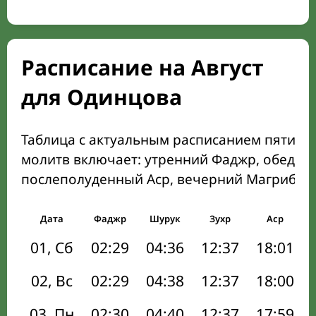
Расписание на Август
для Одинцова
Таблица с актуальным расписанием пяти о
молитв включает: утренний Фаджр, обеден
послеполуденный Аср, вечерний Магриб и
Дата
Фаджр
Шурук
Зухр
Аср
01, Сб
02:29
04:36
12:37
18:01
02, Вс
02:29
04:38
12:37
18:00
03, Пн
02:30
04:40
12:37
17:59