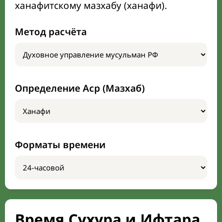
ханафитскому мазхабу (ханафи).
Метод расчёта
Определение Аср (Мазхаб)
Форматы времени
Время Сухура и Ифтара