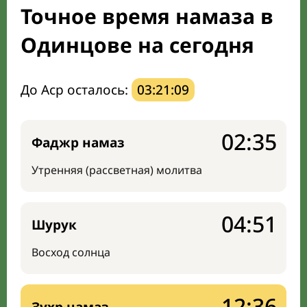
Точное время намаза в
Мечети и молельные комнаты
Одинцове на сегодня
Направление киблы
До Аср осталось:
03:21:08
02:35
Фаджр намаз
Утренняя (рассветная) молитва
04:51
Шурук
Восход солнца
12:36